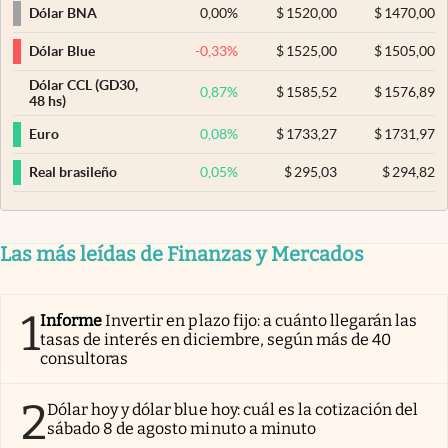
0,00
%
$
1520,00
$
1470,00
Dólar BNA
-0,33
%
$
1525,00
$
1505,00
Dólar Blue
Dólar CCL (GD30,
0,87
%
$
1585,52
$
1576,89
48 hs)
0,08
%
$
1733,27
$
1731,97
Euro
0,05
%
$
295,03
$
294,82
Real brasileño
Las más leídas de Finanzas y Mercados
1
Informe
Invertir en plazo fijo: a cuánto llegarán las
tasas de interés en diciembre, según más de 40
consultoras
2
Dólar hoy y dólar blue hoy: cuál es la cotización del
sábado 8 de agosto minuto a minuto