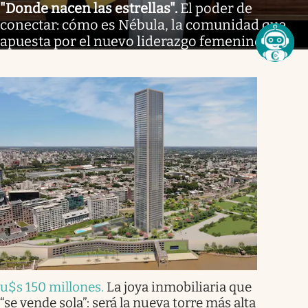
"Donde nacen las estrellas"
.
El poder de
conectar: cómo es Nébula, la comunidad que
apuesta por el nuevo liderazgo femenino
u$s 150 millones
.
La joya inmobiliaria que
“se vende sola”: será la nueva torre más alta