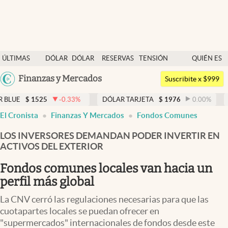
Últimas noticias
ÚLTIMAS
DÓLAR
DÓLAR
RESERVAS
TENSIÓN
QUIÉN ES
Dólar
NOTICIAS
BLUE
BCRA
GEOPOLÍTICA
QUIÉN
Argentina
Finanzas y Mercados
Members
Suscribite x $999
España
Economía y Política
525
-0.33
%
DÓLAR TARJETA
$
1976
0.00
%
DÓLAR M
México
El Cronista
Finanzas Y Mercados
Fondos Comunes
Finanzas y Mercados
USA
LOS INVERSORES DEMANDAN PODER INVERTIR EN
Mercados Online
Colombia
ACTIVOS DEL EXTERIOR
Uruguay
Negocios
Fondos comunes locales van hacia un
Columnistas
perfil más global
Otras secciones
La CNV cerró las regulaciones necesarias para que las
cuotapartes locales se puedan ofrecer en
Apertura
"supermercados" internacionales de fondos desde este