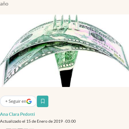
año
Infotechnology
Clase
Clima
Mundial 2026
Eventos Corporativos
El Cronista Studio
Mediakit
abre en nueva pestaña
Argentina
+
Seguir
en
abre en nueva pestaña
Ana Clara Pedotti
Actualizado el
15 de Enero de 2019
03:00