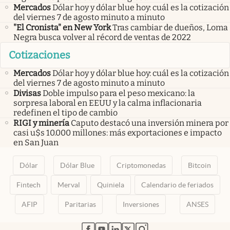
Mercados
Dólar hoy y dólar blue hoy: cuál es la cotización
del viernes 7 de agosto minuto a minuto
"El Cronista" en New York
Tras cambiar de dueños, Loma
Negra busca volver al récord de ventas de 2022
Cotizaciones
Mercados
Dólar hoy y dólar blue hoy: cuál es la cotización
del viernes 7 de agosto minuto a minuto
Divisas
Doble impulso para el peso mexicano: la
sorpresa laboral en EEUU y la calma inflacionaria
redefinen el tipo de cambio
RIGI y minería
Caputo destacó una inversión minera por
casi u$s 10.000 millones: más exportaciones e impacto
en San Juan
Dólar
Dólar Blue
Criptomonedas
Bitcoin
Fintech
Merval
Quiniela
Calendario de feriados
AFIP
Paritarias
Inversiones
ANSES
abre en nueva pestaña
abre en nueva pestaña
abre en nueva pestaña
abre en nueva pestaña
abre en nueva pestaña