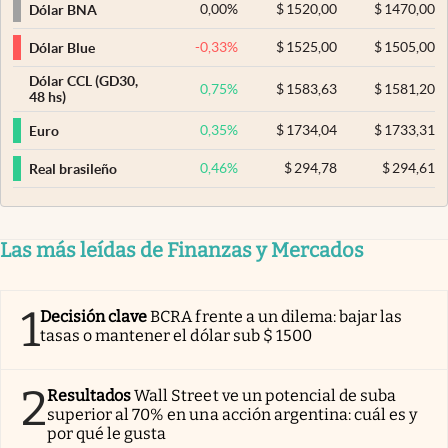
0,00
%
$
1520,00
$
1470,00
Dólar BNA
-0,33
%
$
1525,00
$
1505,00
Dólar Blue
Dólar CCL (GD30,
0,75
%
$
1583,63
$
1581,20
48 hs)
0,35
%
$
1734,04
$
1733,31
Euro
0,46
%
$
294,78
$
294,61
Real brasileño
Las más leídas de Finanzas y Mercados
1
Decisión clave
BCRA frente a un dilema: bajar las
tasas o mantener el dólar sub $ 1500
2
Resultados
Wall Street ve un potencial de suba
superior al 70% en una acción argentina: cuál es y
por qué le gusta