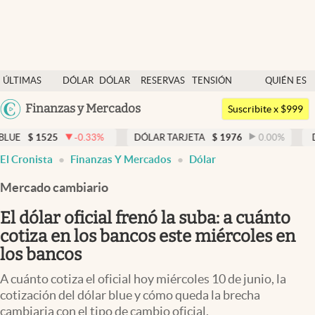
Últimas noticias
ÚLTIMAS
DÓLAR
DÓLAR
RESERVAS
TENSIÓN
QUIÉN ES
Dólar
NOTICIAS
BLUE
BCRA
GEOPOLÍTICA
QUIÉN
Argentina
Finanzas y Mercados
Members
Suscribite x $999
España
Economía y Política
5
-0.33
%
DÓLAR TARJETA
$
1976
0.00
%
DÓLAR MEP
México
El Cronista
Finanzas Y Mercados
Dólar
Finanzas y Mercados
USA
Mercado cambiario
Mercados Online
Colombia
Uruguay
El dólar oficial frenó la suba: a cuánto
Negocios
cotiza en los bancos este miércoles en
Columnistas
los bancos
Otras secciones
A cuánto cotiza el oficial hoy miércoles 10 de junio, la
cotización del dólar blue y cómo queda la brecha
Apertura
cambiaria con el tipo de cambio oficial.