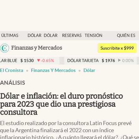
Últimas noticias
ÚLTIMAS
DÓLAR
DÓLAR
RESERVAS
TENSIÓN
QUIÉN ES
Dólar
NOTICIAS
BLUE
BCRA
GEOPOLÍTICA
QUIÉN
Argentina
Finanzas y Mercados
Members
Suscribite x $999
España
Economía y Política
1530
-0.65
%
DÓLAR TARJETA
$
1976
0.00
%
DÓLAR M
México
El Cronista
Finanzas Y Mercados
Dólar
Finanzas y Mercados
USA
ANÁLISIS
Mercados Online
Colombia
Uruguay
Dólar e inflación: el duro pronóstico
Negocios
para 2023 que dio una prestigiosa
Columnistas
consultora
Otras secciones
El estudio realizado por la consultora Latin Focus prevé
que la Argentina finalizará el 2022 con un índice
Apertura
inflacionario histórico. ¿A cuánto llegará el dólar?, ¿Qué se