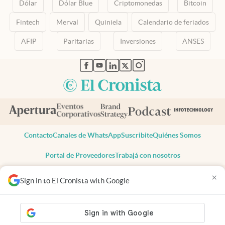
Dólar
Dólar Blue
Criptomonedas
Bitcoin
Fintech
Merval
Quiniela
Calendario de feriados
AFIP
Paritarias
Inversiones
ANSES
abre en nueva pestaña
abre en nueva pestaña
abre en nueva pestaña
abre en nueva pestaña
abre en nueva pestaña
Contacto
Canales de WhatsApp
Suscribite
Quiénes Somos
Portal de Proveedores
Trabajá con nosotros
Copyright 2025 cronista.com
×
Sign in to El Cronista with Google
Todos los derechos reservados
Términos y condiciones
Privacidad
Consentimiento
Tel:
+54 11 7078-3270