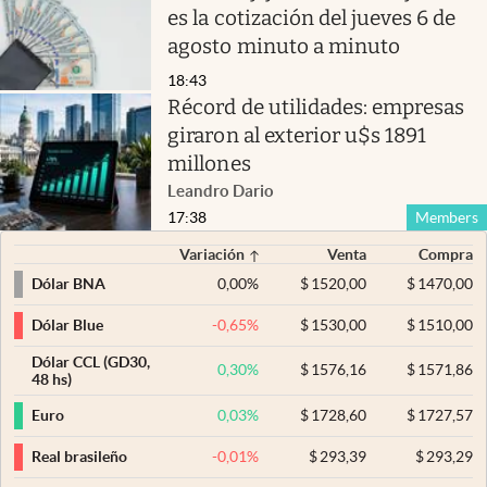
es la cotización del jueves 6 de
agosto minuto a minuto
18:43
Récord de utilidades: empresas
giraron al exterior u$s 1891
millones
Leandro Dario
17:38
Members
Variación
Venta
Compra
0,00
%
$
1520,00
$
1470,00
Dólar BNA
-0,65
%
$
1530,00
$
1510,00
Dólar Blue
Dólar CCL (GD30,
0,30
%
$
1576,16
$
1571,86
48 hs)
0,03
%
$
1728,60
$
1727,57
Euro
-0,01
%
$
293,39
$
293,29
Real brasileño