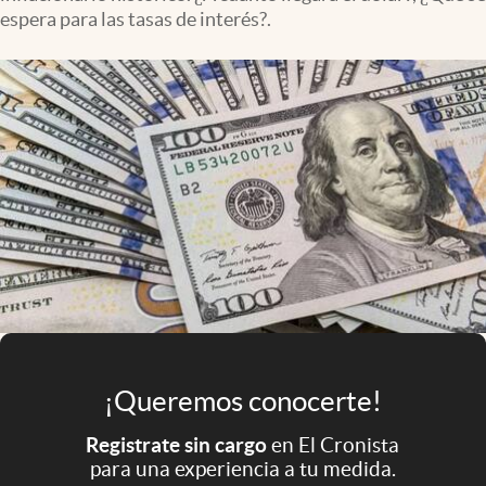
Infotechnology
espera para las tasas de interés?.
Clase
Clima
Mundial 2026
Eventos Corporativos
El Cronista Studio
Mediakit
abre en nueva pestaña
Argentina
¡Queremos conocerte!
Registrate sin cargo
en El Cronista
para una experiencia a tu medida.