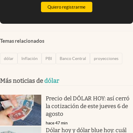
Quiero registrarme
Temas relacionados
dólar
Inflación
PBI
Banco Central
proyecciones
Más noticias de
dólar
Precio del DÓLAR HOY: así cerró
la cotización de este jueves 6 de
agosto
hace 47 min
Dólar hoy y dólar blue hoy: cuál