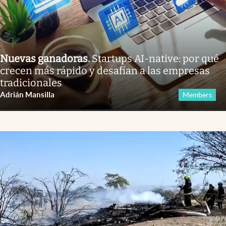
Nuevas ganadoras
.
Startups AI-native: por qué
crecen más rápido y desafían a las empresas
tradicionales
Adrián Mansilla
Members