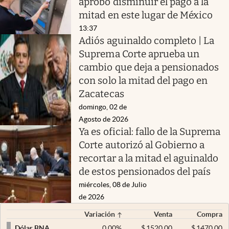
aprobó disminuir el pago a la
mitad en este lugar de México
13:37
Adiós aguinaldo completo | La
Suprema Corte aprueba un
cambio que deja a pensionados
con solo la mitad del pago en
Zacatecas
domingo, 02 de
Agosto de 2026
Ya es oficial: fallo de la Suprema
Corte autorizó al Gobierno a
recortar a la mitad el aguinaldo
de estos pensionados del país
miércoles, 08 de Julio
de 2026
Variación
Venta
Compra
0,00
%
$
1520,00
$
1470,00
Dólar BNA