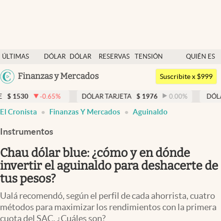
Últimas noticias
ÚLTIMAS
DÓLAR
DÓLAR
RESERVAS
TENSIÓN
QUIÉN ES
Dólar
NOTICIAS
BLUE
BCRA
GEOPOLÍTICA
QUIÉN
Argentina
Finanzas y Mercados
Members
Suscribite x $999
España
Economía y Política
-0.65
%
DÓLAR TARJETA
$
1976
0.00
%
DÓLAR MEP
$
1
México
El Cronista
Finanzas Y Mercados
Aguinaldo
Finanzas y Mercados
USA
Instrumentos
Mercados Online
Colombia
Uruguay
Chau dólar blue: ¿cómo y en dónde
Negocios
invertir el aguinaldo para deshacerte de
Columnistas
tus pesos?
Otras secciones
Ualá recomendó, según el perfil de cada ahorrista, cuatro
métodos para maximizar los rendimientos con la primera
Apertura
cuota del SAC. ¿Cuáles son?