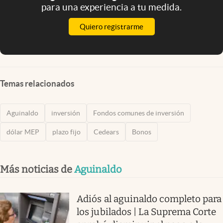
para una experiencia a tu medida.
Quiero registrarme
Temas relacionados
Aguinaldo
inversión
Fondos comunes de inversión
dólar MEP
plazo fijo
Cedears
Bonos
Más noticias de
Aguinaldo
Adiós al aguinaldo completo para
los jubilados | La Suprema Corte