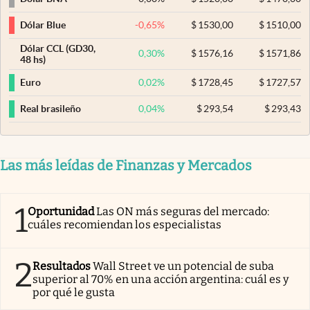
-0,65
%
$
1530,00
$
1510,00
Dólar Blue
Dólar CCL (GD30,
0,30
%
$
1576,16
$
1571,86
48 hs)
0,02
%
$
1728,45
$
1727,57
Euro
0,04
%
$
293,54
$
293,43
Real brasileño
Las más leídas de Finanzas y Mercados
1
Oportunidad
Las ON más seguras del mercado:
cuáles recomiendan los especialistas
2
Resultados
Wall Street ve un potencial de suba
superior al 70% en una acción argentina: cuál es y
por qué le gusta