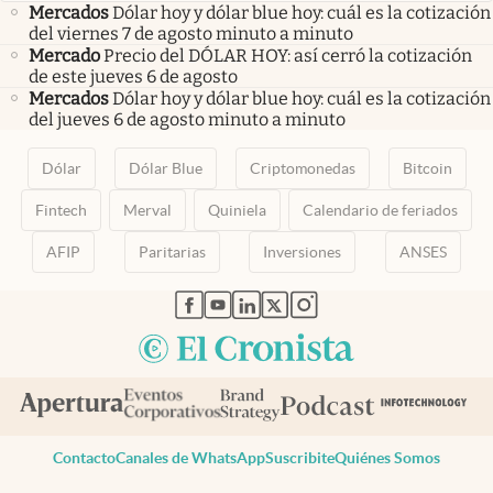
Mercados
Dólar hoy y dólar blue hoy: cuál es la cotización
del viernes 7 de agosto minuto a minuto
Mercado
Precio del DÓLAR HOY: así cerró la cotización
de este jueves 6 de agosto
Mercados
Dólar hoy y dólar blue hoy: cuál es la cotización
del jueves 6 de agosto minuto a minuto
Dólar
Dólar Blue
Criptomonedas
Bitcoin
Fintech
Merval
Quiniela
Calendario de feriados
AFIP
Paritarias
Inversiones
ANSES
abre en nueva pestaña
abre en nueva pestaña
abre en nueva pestaña
abre en nueva pestaña
abre en nueva pestaña
Contacto
Canales de WhatsApp
Suscribite
Quiénes Somos