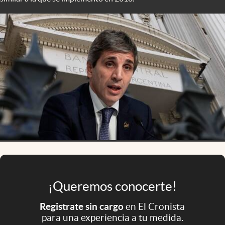
Infotechnology
Clase
Clima
Mundial 2026
Eventos Corporativos
El Cronista Studio
Mediakit
abre en nueva pestaña
Argentina
¡Queremos conocerte!
Registrate sin cargo
en El Cronista
para una experiencia a tu medida.