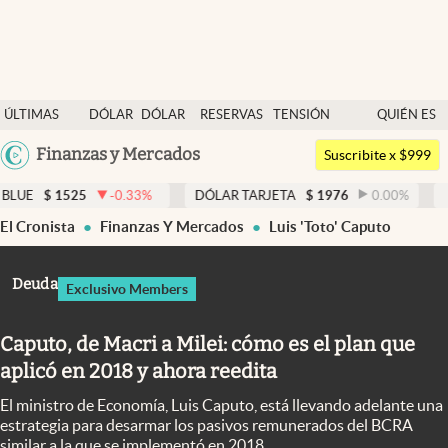
Últimas noticias
ÚLTIMAS
DÓLAR
DÓLAR
RESERVAS
TENSIÓN
QUIÉN ES
Dólar
NOTICIAS
BLUE
BCRA
GEOPOLÍTICA
QUIÉN
Argentina
Finanzas y Mercados
Members
Suscribite x $999
España
Economía y Política
-0.33
%
DÓLAR TARJETA
$
1976
0.00
%
DÓLAR MEP
$
México
El Cronista
Finanzas Y Mercados
Luis 'Toto' Caputo
Finanzas y Mercados
USA
Mercados Online
Colombia
Deuda
Exclusivo Members
Uruguay
Negocios
Caputo, de Macri a Milei: cómo es el plan que
Columnistas
aplicó en 2018 y ahora reedita
Otras secciones
El ministro de Economía, Luis Caputo, está llevando adelante una
Apertura
estrategia para desarmar los pasivos remunerados del BCRA
similar a la que se implementó en 2018.