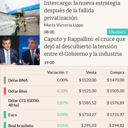
Intercargo: la nueva estrategia
después de la fallida
privatización
María Victoria Lippo
08:00
Members
Caputo y Rappallini: el cruce que
dejó al descubierto la tensión
entre el Gobierno y la industria
19:00
Variación
Venta
Compra
0,00
%
$
1520,00
$
1470,00
Dólar BNA
-0,33
%
$
1525,00
$
1505,00
Dólar Blue
Dólar CCL (GD30,
0,87
%
$
1585,52
$
1576,89
48 hs)
0,08
%
$
1733,27
$
1731,97
Euro
0,05
%
$
295,03
$
294,82
Real brasileño