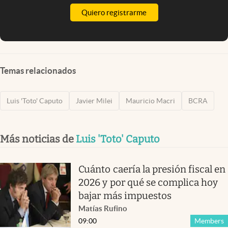
Quiero registrarme
Temas relacionados
Luis 'Toto' Caputo
Javier Milei
Mauricio Macri
BCRA
Más noticias de
Luis 'Toto' Caputo
Cuánto caería la presión fiscal en
2026 y por qué se complica hoy
bajar más impuestos
Matías Rufino
09:00
Members