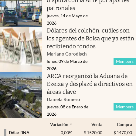
disputa con la AFIP por aportes
patronales
jueves, 14 de Mayo de
2026
Dólares del colchón: cuáles son
los agentes de Bolsa que ya están
recibiendo fondos
Mariano Gorodisch
lunes, 09 de Marzo de
Members
2026
ARCA reorganizó la Aduana de
Ezeiza y desplazó a directivos en
áreas clave
Daniela Romero
jueves, 08 de Enero de
Members
2026
Variación
Venta
Compra
0,00
%
$
1520,00
$
1470,00
Dólar BNA