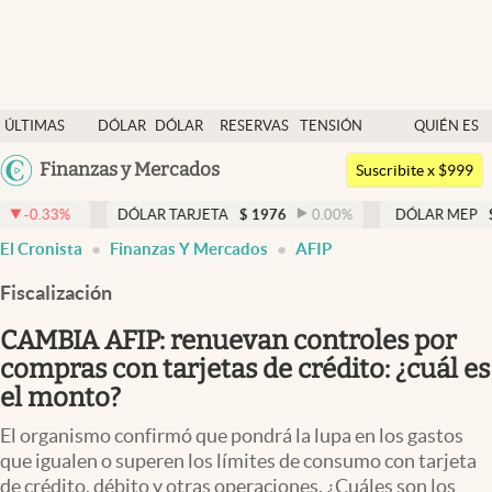
Últimas noticias
ÚLTIMAS
DÓLAR
DÓLAR
RESERVAS
TENSIÓN
QUIÉN ES
Dólar
NOTICIAS
BLUE
BCRA
GEOPOLÍTICA
QUIÉN
Argentina
Finanzas y Mercados
Members
Suscribite x $999
España
Economía y Política
DÓLAR TARJETA
$
1976
0.00
%
DÓLAR MEP
$
1526,03
México
El Cronista
Finanzas Y Mercados
AFIP
Finanzas y Mercados
USA
Fiscalización
Mercados Online
Colombia
Uruguay
CAMBIA AFIP: renuevan controles por
Negocios
compras con tarjetas de crédito: ¿cuál es
Columnistas
el monto?
Otras secciones
El organismo confirmó que pondrá la lupa en los gastos
que igualen o superen los límites de consumo con tarjeta
Apertura
de crédito, débito y otras operaciones. ¿Cuáles son los