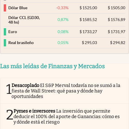
-0,33
%
$
1525,00
$
1505,00
Dólar Blue
Dólar CCL (GD30,
0,87
%
$
1585,52
$
1576,89
48 hs)
0,08
%
$
1733,27
$
1731,97
Euro
0,05
%
$
295,03
$
294,82
Real brasileño
Las más leídas de Finanzas y Mercados
1
Desacoplado
El S&P Merval todavía no se sumó a la
fiesta de Wall Street: qué pasa y dónde hay
oportunidades
2
Pymes e inversores
La inversión que permite
deducir el 100% del aporte de Ganancias: cómo es
y dónde está el riesgo