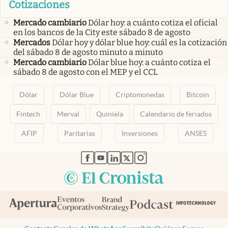
Cotizaciones
Mercado cambiario
Dólar hoy: a cuánto cotiza el oficial
en los bancos de la City este sábado 8 de agosto
Mercados
Dólar hoy y dólar blue hoy: cuál es la cotización
del sábado 8 de agosto minuto a minuto
Mercado cambiario
Dólar blue hoy: a cuánto cotiza el
sábado 8 de agosto con el MEP y el CCL
Dólar
Dólar Blue
Criptomonedas
Bitcoin
Fintech
Merval
Quiniela
Calendario de feriados
AFIP
Paritarias
Inversiones
ANSES
abre en nueva pestaña
abre en nueva pestaña
abre en nueva pestaña
abre en nueva pestaña
abre en nueva pestaña