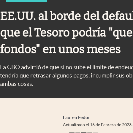
Infotechnology
EE.UU. al borde del defau
Clase
Clima
que el Tesoro podría "que
Mundial 2026
fondos" en unos meses
Eventos Corporativos
El Cronista Studio
La CBO advirtió de que si no sube el límite de endeu
Mediakit
tendría que retrasar algunos pagos, incumplir sus ob
abre en nueva pestaña
ambas cosas.
Lauren Fedor
Actualizado el
16 de Febrero de 2023