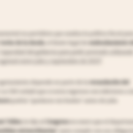
ental no partidista que analiza la política fiscal para
l
techo de la deuda
, el límite legal de
endeudamiento d
 "capacidad del gobierno para pedir prestado utilizand
agotará entre julio y septiembre de 2023"
.
agotamiento depende en parte de la
recaudación del
 La CBO señaló que si estos ingresos son inferiores a l
soro
podría "quedarse sin fondos" antes de julio.
et Yellen
, le dijo al
Congreso
en enero que el departa
edidas extraordinarias
" para cumplir con sus obligac