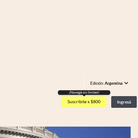
Edición:
Argentina
¡Navegá sin limites!
Argentina
Suscribite x $800
Ingresá
España
México
USA
Colombia