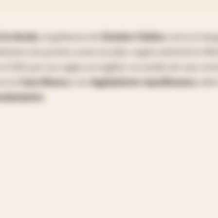
 la deuda
, el gobierno de
Estados Unidos
corre el ries
entes tan pronto como en julio, según advirtió la Ofi
 (CBO por sus siglas en inglés), en medio de una crec
re la
Casa Blanca
y los
legisladores republicanos
sobre
eudamiento
.