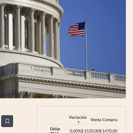
Uruguay
Variación
Venta
Compra
estaña
Dólar
0,00
%
$
1520,00
$
1470,00