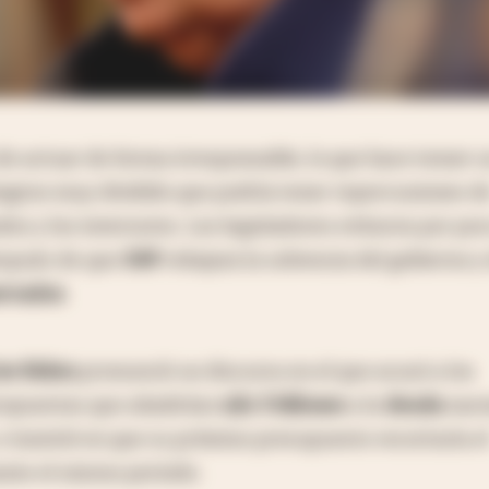
e actuar de forma irresponsable, lo que hace temer 
gton muy dividido que podría tener repercusiones d
os y los inversores. Los legisladores evitaron por po
espués de que
S&P
rebajara la solvencia del gobierno y
ercados
.
oe Biden
pronunció un discurso en el que acusó a los
ropuestas que añadirían
u$s 3 billones
a la
deuda
naci
e insistió en que su próximo presupuesto recortaría e
nte el mismo periodo.