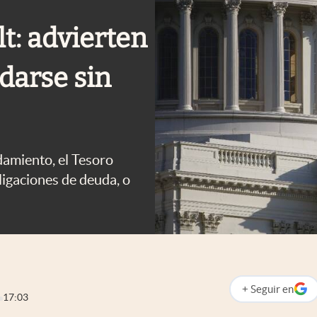
lt: advierten
darse sin
damiento, el Tesoro
ligaciones de deuda, o
+
Seguir
en
abre en nueva p
17:03