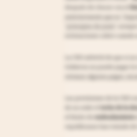
después de chocar con el
lí
anteriormente que es "impro
"principios de junio"
, aunqu
estimaciones sobre cuándo 
La CBO advirtió de que si no
Gobierno no puede pagar la 
retrasar algunos pagos, inc
Las previsiones de la CBO so
de no subir el
techo de la d
el límite de
endeudamiento
republicanos han tratado de