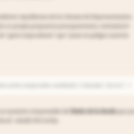
sidente republicano de la Cámara de Representantes,
te su propia propuesta presupuestaria, contraatacó
de "gasto imprudente" que "pone en peligro nuestra
ales están comprando cantidades "colosales" de oro?
 un aumento responsable del
límite de la deuda
que p
iscal", añadió McCarthy.