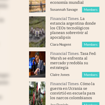
economía mundial
icho
Susannah Savage
Members
Financial Times
.
La
de
estancia argentina donde
los CEOs tecnológicos
planean sobrevivir al
apocalipsis
Ciara Nugent
Members
Financial Times
.
Tasa Fed:
Warsh se enfrenta al
mercado y redobla su
estrategia
esgos
Claire Jones
Members
ente
Financial Times
.
Cómo la
guerra en Ucrania se
convirtió en escuela para
s.
los narcos colombianos
Joe Daniels
,
Members