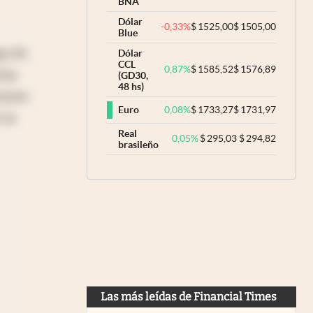
BNA
Dólar
-0,33
%
$
1525,00
$
1505,00
Blue
go de
Dólar
CCL
0,87
%
$
1585,52
$
1576,89
cina
(GD30,
48 hs)
iente
0,08
%
$
1733,27
$
1731,97
Euro
 la
Real
0,05
%
$
295,03
$
294,82
brasileño
Las más leídas de Financial Times