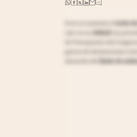
abre en nueva pestaña
abre en nueva pestaña
abre en nueva pestaña
abre en nueva pestaña
Si no se aumenta el
techo de
caer en un
default
sin preced
de Presupuesto del Congreso
guerra de declaraciones ent
elevación del
límite de end