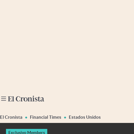
Últimas noticias
Dólar
Members
Economía y Política
Finanzas y Mercados
Mercados Online
Negocios
Columnistas
Otras secciones
El Cronista
Financial Times
Estados Unidos
Apertura
Exclusivo Members