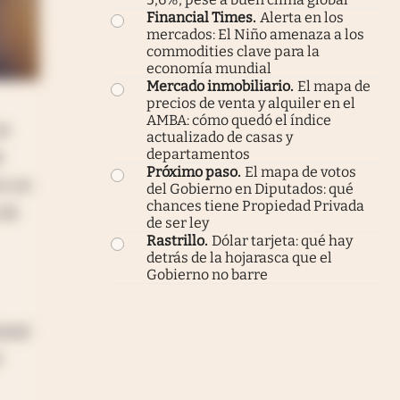
Financial Times
.
Alerta en los
mercados: El Niño amenaza a los
commodities clave para la
economía mundial
Mercado inmobiliario
.
El mapa de
precios de venta y alquiler en el
AMBA: cómo quedó el índice
un
actualizado de casas y
departamentos
e
Próximo paso
.
El mapa de votos
co un
del Gobierno en Diputados: qué
chances tiene Propiedad Privada
 de
de ser ley
Rastrillo
.
Dólar tarjeta: qué hay
detrás de la hojarasca que el
Gobierno no barre
onal
l