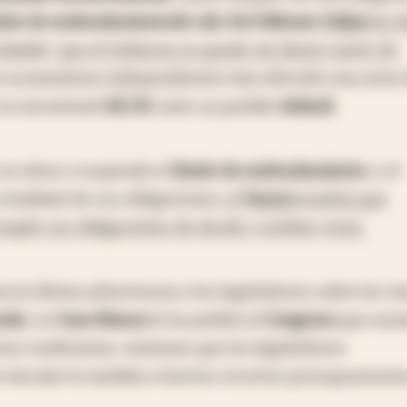
mite de endeudamiento
de u$s 31,4 billones
.
Yellen
ha d
bable" que el Gobierno se quede sin dinero antes de
e economistas independientes han ofrecido una serie 
se encontrará
EE.UU.
ante un posible
default
.
 se eleva o suspende el
límite de endeudamiento
, y el
totalidad de sus obligaciones,
el
Tesoro
tendría que
umplir sus obligaciones de deuda, o ambas cosas.
n la última advertencia a los legisladores sobre los ri
euda
. La
Casa Blanca
le ha pedido al
Congreso
que aum
sin condiciones, mientras que los legisladores
 vincular la medida a fuertes recortes presupuestario