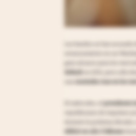
Los bandos se han acusado d
estancamiento en un Washin
gran alcance para los mercad
default
en 2011, pero sólo d
una
montaña rusa en los m
El miércoles, el
presidente J
republicanos de impulsar p
durante la próxima década, 
déficit en u$s 2 billones
dura