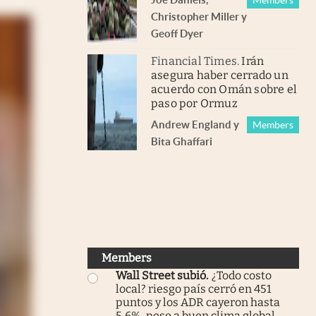
Christopher Miller
y
Geoff Dyer
Financial Times
.
Irán
asegura haber cerrado un
acuerdo con Omán sobre el
paso por Ormuz
Andrew England
y
Members
Bita Ghaffari
Members
Wall Street subió
.
¿Todo costo
local? riesgo país cerró en 451
puntos y los ADR cayeron hasta
5,6%, pese a buen clima global