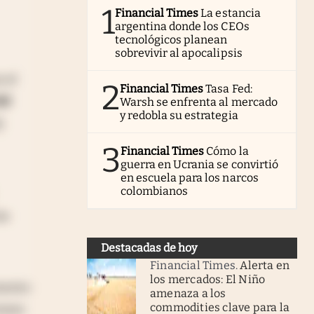
1
Financial Times
La estancia
argentina donde los CEOs
tecnológicos planean
sobrevivir al apocalipsis
 el
2
Financial Times
Tasa Fed:
el
Warsh se enfrenta al mercado
y redobla su estrategia
o
3
Financial Times
Cómo la
guerra en Ucrania se convirtió
en escuela para los narcos
colombianos
as
Destacadas de hoy
Financial Times
.
Alerta en
los mercados: El Niño
mento
amenaza a los
commodities clave para la
iones