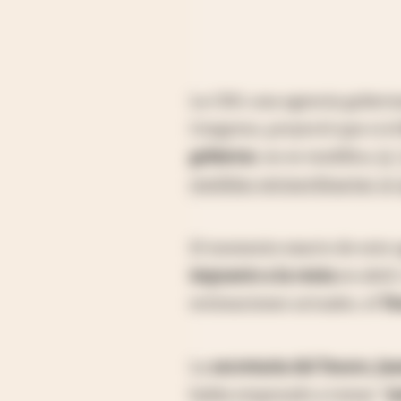
La CBO, una agencia gubernam
Congreso, proyectó que si e
gobierno
, no se modifica,
la
medidas extraordinarias se 
El momento exacto de este 
impuesto a la renta
en abril.
estimaciones actuales, el
Te
La
secretaria del Tesoro, Jan
había empezado a tomar "
m