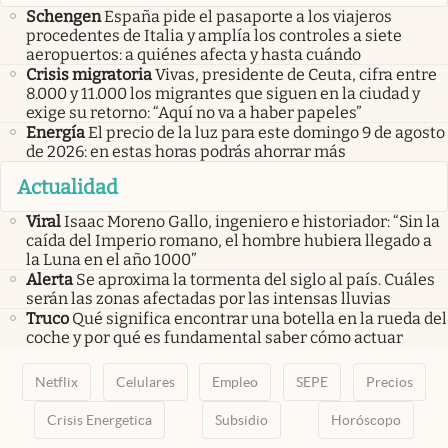
Schengen
España pide el pasaporte a los viajeros
procedentes de Italia y amplía los controles a siete
aeropuertos: a quiénes afecta y hasta cuándo
Crisis migratoria
Vivas, presidente de Ceuta, cifra entre
8.000 y 11.000 los migrantes que siguen en la ciudad y
exige su retorno: “Aquí no va a haber papeles”
Energía
El precio de la luz para este domingo 9 de agosto
de 2026: en estas horas podrás ahorrar más
Actualidad
Viral
Isaac Moreno Gallo, ingeniero e historiador: “Sin la
caída del Imperio romano, el hombre hubiera llegado a
la Luna en el año 1000”
Alerta
Se aproxima la tormenta del siglo al país. Cuáles
serán las zonas afectadas por las intensas lluvias
Truco
Qué significa encontrar una botella en la rueda del
coche y por qué es fundamental saber cómo actuar
Netflix
Celulares
Empleo
SEPE
Precios
Crisis Energetica
Subsidio
Horóscopo