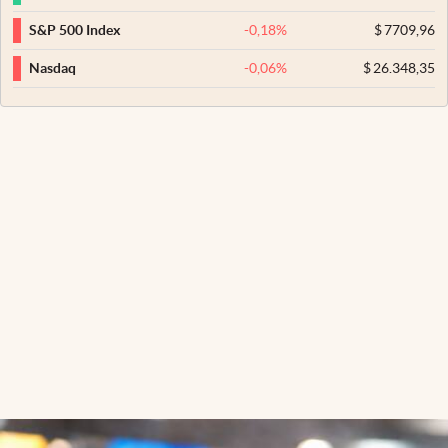
-0,18
%
$
7709,96
S&P 500 Index
-0,06
%
$
26.348,35
Nasdaq