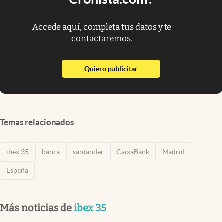
Accede aquí, completa tus datos y te
contactaremos.
abre en nueva pestaña
Quiero publicitar
Temas relacionados
ibex 35
banca
santander
CaixaBank
Madrid
España
Más noticias de
ibex 35