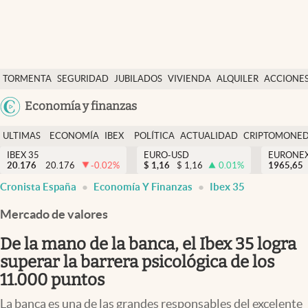
Últimas Noticias
TORMENTA
SEGURIDAD
JUBILADOS
VIVIENDA
ALQUILER
ACCIONE
Economía y finanzas
SOCIAL
Argentina
Economía y finanzas
Política
España
Actualidad
ULTIMAS
ECONOMÍA
IBEX
POLÍTICA
ACTUALIDAD
CRIPTOMONE
México
NOTICIAS
Y
Y
IBEX 35
EURO-USD
EURONE
Criptomonedas
20.176
20.176
-0.02
%
$
1,16
$
1,16
0.01
%
USA
1965,65
FINANZAS
EURO
Cronista España
Economía Y Finanzas
Ibex 35
Colombia
España
Uruguay
Mercado de valores
De la mano de la banca, el Ibex 35 logra
superar la barrera psicológica de los
11.000 puntos
La banca es una de las grandes responsables del excelente