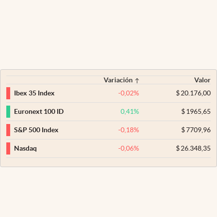
Variación
Valor
-0,02
%
$
20.176,00
Ibex 35 Index
0,41
%
$
1965,65
Euronext 100 ID
-0,18
%
$
7709,96
S&P 500 Index
-0,06
%
$
26.348,35
Nasdaq