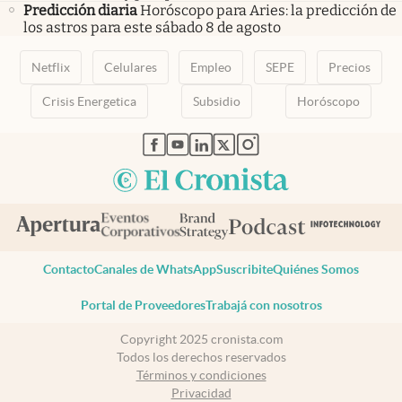
Predicción diaria
Horóscopo para Aries: la predicción de
los astros para este sábado 8 de agosto
Netflix
Celulares
Empleo
SEPE
Precios
Crisis Energetica
Subsidio
Horóscopo
abre en nueva pestaña
abre en nueva pestaña
abre en nueva pestaña
abre en nueva pestaña
abre en nueva pestaña
Contacto
Canales de WhatsApp
Suscribite
Quiénes Somos
Portal de Proveedores
Trabajá con nosotros
Copyright 2025 cronista.com
Todos los derechos reservados
Términos y condiciones
Privacidad