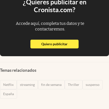
¿Quieres publicitar en
Cronista.com?
Accede aquí, completa tus datos y te
contactaremos.
abre en nueva pestaña
Quiero publicitar
Temas relacionados
Netflix
streaming
fin de semana
Thriller
suspenso
España