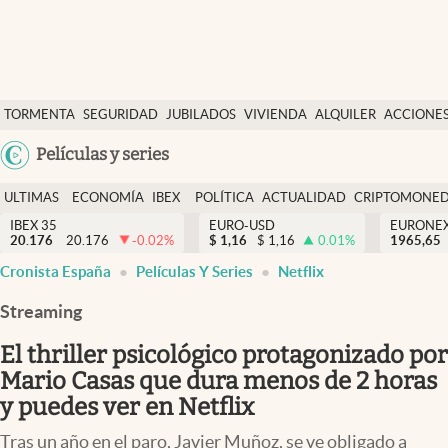
Últimas Noticias
TORMENTA
SEGURIDAD
JUBILADOS
VIVIENDA
ALQUILER
ACCIONE
Economía y finanzas
SOCIAL
Argentina
Películas y series
Política
España
Actualidad
ULTIMAS
ECONOMÍA
IBEX
POLÍTICA
ACTUALIDAD
CRIPTOMONE
México
NOTICIAS
Y
Y
IBEX 35
EURO-USD
EURONE
Criptomonedas
20.176
20.176
-0.02
%
$
1,16
$
1,16
0.01
%
USA
1965,65
FINANZAS
EURO
Cronista España
Películas Y Series
Netflix
Colombia
España
Uruguay
Streaming
El thriller psicológico protagonizado por
Mario Casas que dura menos de 2 horas
y puedes ver en Netflix
Tras un año en el paro, Javier Muñoz, se ve obligado a