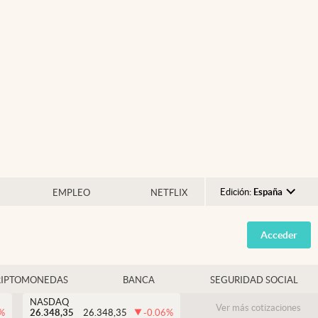
Edición:
España
EMPLEO
NETFLIX
Argentina
Acceder
España
México
RIPTOMONEDAS
BANCA
SEGURIDAD SOCIAL
USA
NASDAQ
Colombia
Ver más cotizaciones
%
26.348,35
26.348,35
-0.06
%