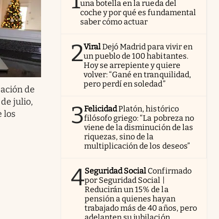
1
una botella en la rueda del
coche y por qué es fundamental
saber cómo actuar
2
Viral
Dejó Madrid para vivir en
un pueblo de 100 habitantes.
Hoy se arrepiente y quiere
volver: “Gané en tranquilidad,
pero perdí en soledad”
zación de
de julio,
3
Felicidad
Platón, histórico
 los
filósofo griego: “La pobreza no
viene de la disminución de las
riquezas, sino de la
multiplicación de los deseos”
4
Seguridad Social
Confirmado
por Seguridad Social |
Reducirán un 15% de la
pensión a quienes hayan
trabajado más de 40 años, pero
adelanten su jubilación