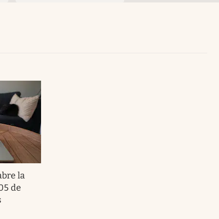
Uruguay
abre la
05 de
s