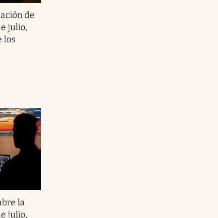
zación de
 julio,
 los
abre la
 julio,