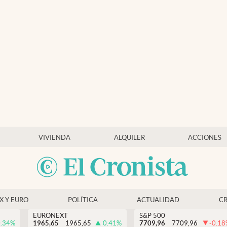
VIVIENDA
ALQUILER
ACCIONES
EX Y EURO
POLÍTICA
ACTUALIDAD
C
EURONEXT
S&P 500
.34
%
1965,65
1965,65
0.41
%
7709,96
7709,96
-0.18