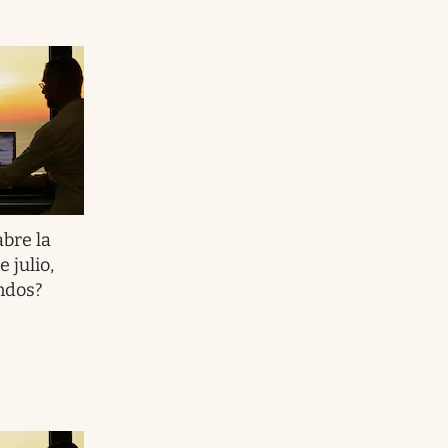
abre la
 julio,
ndos?