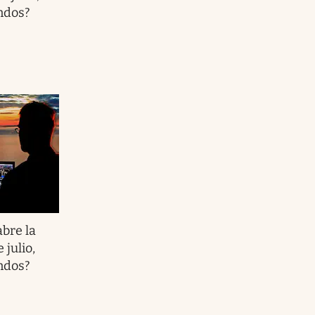
ndos?
abre la
 julio,
ndos?