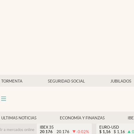
Últimas Noticias
Economía y finanzas
Política
Actualidad
Criptomonedas
TORMENTA
SEGURIDAD SOCIAL
JUBILADOS
ULTIMAS NOTICIAS
ECONOMÍA Y FINANZAS
IB
IBEX 35
EURO-USD
Ir a mercados online
20.176
20.176
-0.02
%
$
1,16
$
1,16
0