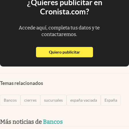
¿Quieres publicitar en
Cronista.com?
Accede aquí, completa tus datos y te
contactaremos.
abre en nueva pestaña
Quiero publicitar
Temas relacionados
Bancos
cierres
sucursales
españa vaciada
España
Más noticias de
Bancos