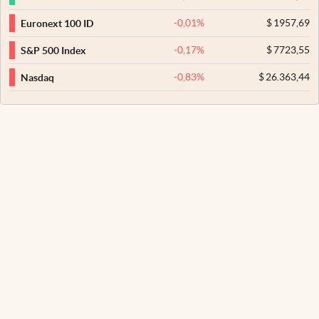
-0,01
%
$
1957,69
Euronext 100 ID
-0,17
%
$
7723,55
S&P 500 Index
-0,83
%
$
26.363,44
Nasdaq