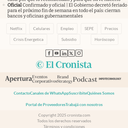
Oficial
Confirmado y oficial | El Gobierno decretó feriado
para el próximo fin de semana en todo el país: cierran
bancos y oficinas gubernamentales
Netflix
Celulares
Empleo
SEPE
Precios
Crisis Energetica
Subsidio
Horóscopo
abre en nueva pestaña
abre en nueva pestaña
abre en nueva pestaña
abre en nueva pestaña
abre en nueva pestaña
Contacto
Canales de WhatsApp
Suscribite
Quiénes Somos
Portal de Proveedores
Trabajá con nosotros
Copyright 2025 cronista.com
Todos los derechos reservados
Términos y condiciones