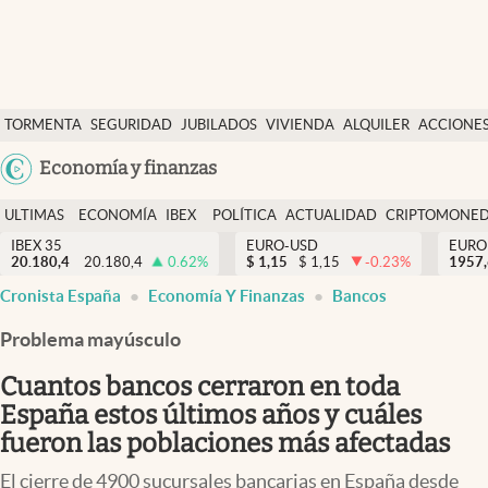
Últimas Noticias
TORMENTA
SEGURIDAD
JUBILADOS
VIVIENDA
ALQUILER
ACCIONE
Economía y finanzas
SOCIAL
Argentina
Economía y finanzas
Política
España
Actualidad
ULTIMAS
ECONOMÍA
IBEX
POLÍTICA
ACTUALIDAD
CRIPTOMONE
México
NOTICIAS
Y
Y
IBEX 35
EURO-USD
EURO
Criptomonedas
20.180,4
20.180,4
0.62
%
$
1,15
$
1,15
-0.23
%
USA
1957
FINANZAS
EURO
Cronista España
Economía Y Finanzas
Bancos
Colombia
España
Uruguay
Problema mayúsculo
Cuantos bancos cerraron en toda
España estos últimos años y cuáles
fueron las poblaciones más afectadas
El cierre de 4900 sucursales bancarias en España desde