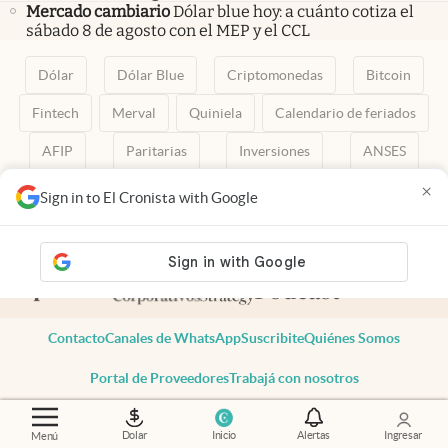
Mercado cambiario
Dólar blue hoy: a cuánto cotiza el
sábado 8 de agosto con el MEP y el CCL
Dólar
Dólar Blue
Criptomonedas
Bitcoin
Fintech
Merval
Quiniela
Calendario de feriados
AFIP
Paritarias
Inversiones
ANSES
×
abre en nueva pestaña
abre en nueva pestaña
abre en nueva pestaña
abre en nueva pestaña
abre en nueva pestaña
Sign in to El Cronista with Google
Contacto
Canales de WhatsApp
Suscribite
Quiénes Somos
Portal de Proveedores
Trabajá con nosotros
Copyright 2025 cronista.com
Todos los derechos reservados
Dolar
Inicio
Alertas
Ingresar
Menú