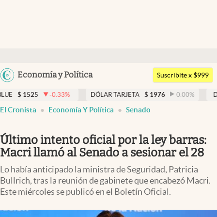
Últimas noticias
Dólar
Argentina
Economía y Política
Members
Suscribite x $999
España
Economía y Política
-0.33
%
DÓLAR TARJETA
$
1976
0.00
%
DÓLAR MEP
$
15
México
El Cronista
Economía Y Política
Senado
Finanzas y Mercados
USA
Mercados Online
Colombia
Último intento oficial por la ley barras:
Uruguay
Negocios
Macri llamó al Senado a sesionar el 28
Columnistas
Lo había anticipado la ministra de Seguridad, Patricia
Bullrich, tras la reunión de gabinete que encabezó Macri.
Otras secciones
Este miércoles se publicó en el Boletín Oficial.
Apertura