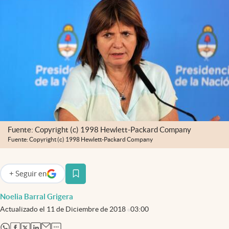
Infotechnology
Clase
Clima
Mundial 2026
Eventos Corporativos
El Cronista Studio
Mediakit
Fuente: Copyright (c) 1998 Hewlett-Packard Company
Fuente: Copyright (c) 1998 Hewlett-Packard Company
abre en nueva pestaña
Argentina
+
Seguir
en
abre en nueva pestaña
Noelia Barral Grigera
Actualizado el
11 de Diciembre de 2018
03:00
abre en nueva pestaña
abre en nueva pestaña
abre en nueva pestaña
abre en nueva pestaña