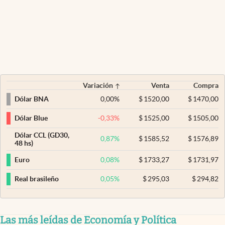
Variación
Venta
Compra
0,00
%
$
1520,00
$
1470,00
Dólar BNA
-0,33
%
$
1525,00
$
1505,00
Dólar Blue
Dólar CCL (GD30,
0,87
%
$
1585,52
$
1576,89
48 hs)
0,08
%
$
1733,27
$
1731,97
Euro
0,05
%
$
295,03
$
294,82
Real brasileño
Las más leídas de Economía y Política