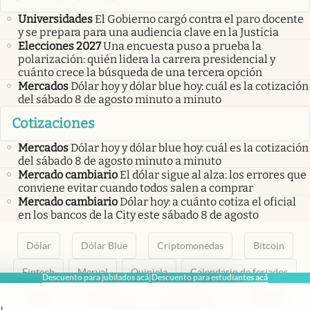
Universidades
El Gobierno cargó contra el paro docente
y se prepara para una audiencia clave en la Justicia
Elecciones 2027
Una encuesta puso a prueba la
polarización: quién lidera la carrera presidencial y
cuánto crece la búsqueda de una tercera opción
Mercados
Dólar hoy y dólar blue hoy: cuál es la cotización
del sábado 8 de agosto minuto a minuto
Cotizaciones
Mercados
Dólar hoy y dólar blue hoy: cuál es la cotización
del sábado 8 de agosto minuto a minuto
Mercado cambiario
El dólar sigue al alza: los errores que
conviene evitar cuando todos salen a comprar
Mercado cambiario
Dólar hoy: a cuánto cotiza el oficial
en los bancos de la City este sábado 8 de agosto
Dólar
Dólar Blue
Criptomonedas
Bitcoin
Fintech
Merval
Quiniela
Calendario de feriados
Descuento para jubilados acá
Descuento para estudiantes acá
|
AFIP
Paritarias
Inversiones
ANSES