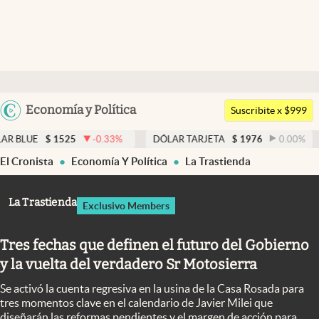
Últimas noticias
Dólar
Argentina
Economía y Política
Members
Suscribite x $999
España
Economía y Política
1525
-0.33
%
DÓLAR TARJETA
$
1976
0.00
%
DÓLAR 
México
El Cronista
Economía Y Política
La Trastienda
Finanzas y Mercados
USA
Mercados Online
Colombia
La Trastienda
Exclusivo Members
Uruguay
Negocios
Tres fechas que definen el futuro del Gobierno
Columnistas
y la vuelta del verdadero Sr Motosierra
Otras secciones
Se activó la cuenta regresiva en la usina de la Casa Rosada para
Apertura
tres momentos clave en el calendario de Javier Milei que
diseñarán las reformas pendientes y el margen de acción para