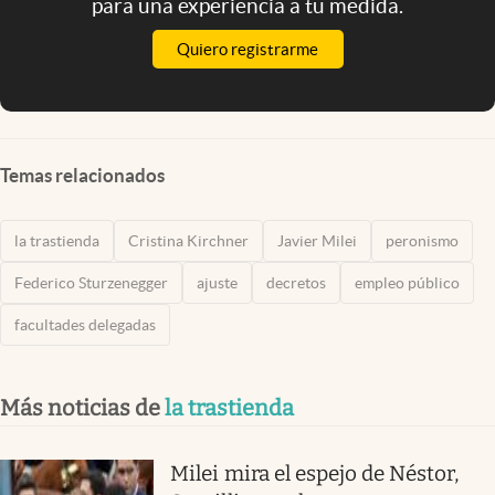
para una experiencia a tu medida.
Quiero registrarme
Temas relacionados
la trastienda
Cristina Kirchner
Javier Milei
peronismo
Federico Sturzenegger
ajuste
decretos
empleo público
facultades delegadas
Más noticias de
la trastienda
Milei mira el espejo de Néstor,