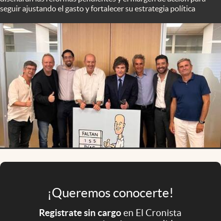
Infotechnology
seguir ajustando el gasto y fortalecer su estrategia política
Clase
Clima
Mundial 2026
Eventos Corporativos
El Cronista Studio
Mediakit
abre en nueva pestaña
Argentina
¡Queremos conocerte!
Registrate sin cargo
en El Cronista