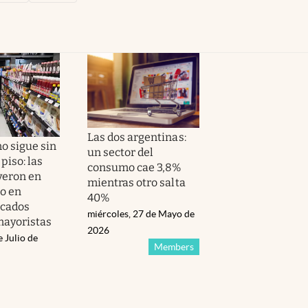
Las dos argentinas:
o sigue sin
un sector del
piso: las
consumo cae 3,8%
yeron en
mientras otro salta
o en
40%
cados
miércoles, 27 de Mayo de
ayoristas
2026
e Julio de
Members