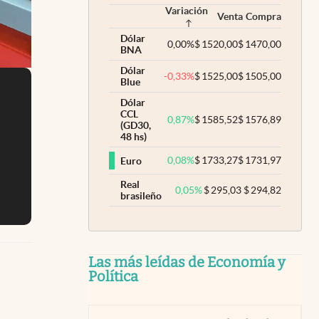
Variación
Venta
Compra
Dólar
0,00
%
$
1520,00
$
1470,00
BNA
Dólar
-0,33
%
$
1525,00
$
1505,00
Blue
Dólar
CCL
0,87
%
$
1585,52
$
1576,89
(GD30,
48 hs)
0,08
%
$
1733,27
$
1731,97
Euro
Real
0,05
%
$
295,03
$
294,82
brasileño
Las más leídas de Economía y
Política