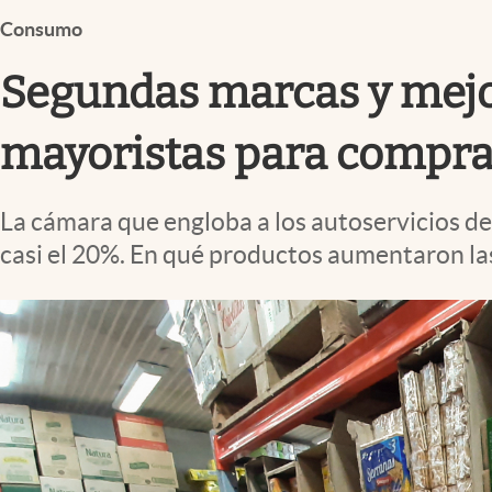
Infotechnology
Consumo
Clase
Segundas marcas y mejor
Clima
Mundial 2026
mayoristas para compra
Eventos Corporativos
La cámara que engloba a los autoservicios d
El Cronista Studio
casi el 20%. En qué productos aumentaron la
Mediakit
abre en nueva pestaña