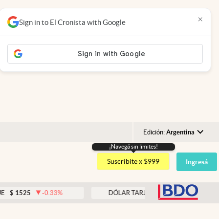
×
Sign in to El Cronista with Google
Edición:
Argentina
¡Navegá sin limites!
Argentina
Suscribite x $999
Ingresá
España
México
abre
-0.33
%
DÓLAR TARJETA
$
1976
0.00
%
USA
Colombia