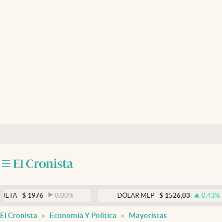
Últimas noticias
Dólar
Members
Economía y Política
Finanzas y Mercados
Mercados Online
Negocios
Columnistas
Otras secciones
976
0.00
%
DÓLAR MEP
$
1526,03
0.43
%
Apertura
El Cronista
Economía Y Política
Mayoristas