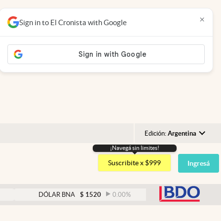
×
Sign in to El Cronista with Google
Edición:
Argentina
¡Navegá sin limites!
Argentina
Suscribite x $999
Ingresá
España
México
abre
DÓLAR BNA
$
1520
0.00
%
DÓLAR BLUE
$
152
USA
Colombia