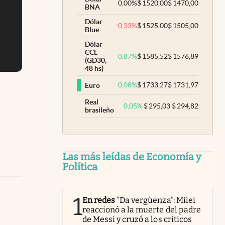
0,00
%
$
1520,00
$
1470,00
BNA
Dólar
-0,33
%
$
1525,00
$
1505,00
Blue
Dólar
CCL
0,87
%
$
1585,52
$
1576,89
(GD30,
48 hs)
0,08
%
$
1733,27
$
1731,97
Euro
Real
0,05
%
$
295,03
$
294,82
brasileño
Las más leídas de Economía y
Política
1
En redes
“Da vergüenza”: Milei
reaccionó a la muerte del padre
de Messi y cruzó a los críticos