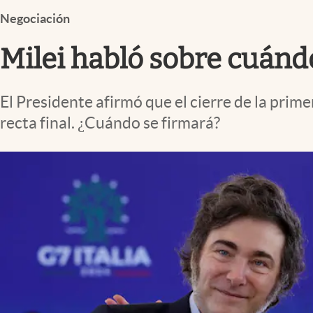
Infotechnology
Negociación
Clase
Milei habló sobre cuánd
Clima
Mundial 2026
El Presidente afirmó que el cierre de la prim
Eventos Corporativos
recta final. ¿Cuándo se firmará?
El Cronista Studio
Mediakit
abre en nueva pestaña