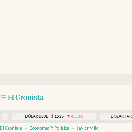
Últimas noticias
Dólar
Members
Economía y Política
Finanzas y Mercados
Mercados Online
Negocios
Columnistas
Otras secciones
DÓLAR BLUE
$
1525
-0.33
%
DÓLAR TARJETA
$
Apertura
El Cronista
Economía Y Política
Javier Milei