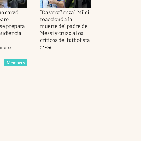
no cargó
“Da vergüenza”: Milei
paro
reaccionó a la
 se prepara
muerte del padre de
audiencia
Messi y cruzó a los
críticos del futbolista
omero
21:06
Members