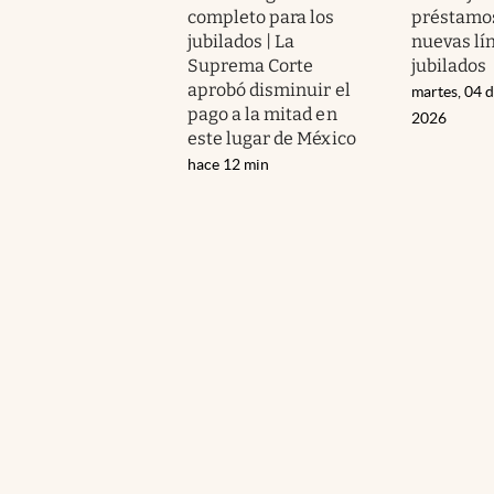
completo para los
préstamos
jubilados | La
nuevas lí
Suprema Corte
jubilados
aprobó disminuir el
martes, 04 
pago a la mitad en
2026
este lugar de México
hace 12 min