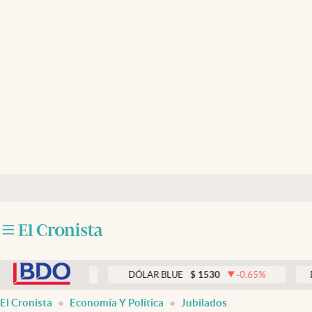
Últimas noticias
Dólar
Members
Economía y Política
Finanzas y Mercados
Mercados Online
Negocios
Columnistas
abre en nueva pestaña
Otras secciones
0.00
%
DÓLAR BLUE
$
1530
-0.65
%
DÓLAR T
Apertura
El Cronista
Economía Y Política
Jubilados