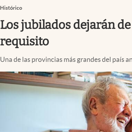
Infotechnology
Histórico
Clase
Los jubilados dejarán d
Clima
Mundial 2026
requisito
Eventos Corporativos
Una de las provincias más grandes del país an
El Cronista Studio
Mediakit
abre en nueva pestaña