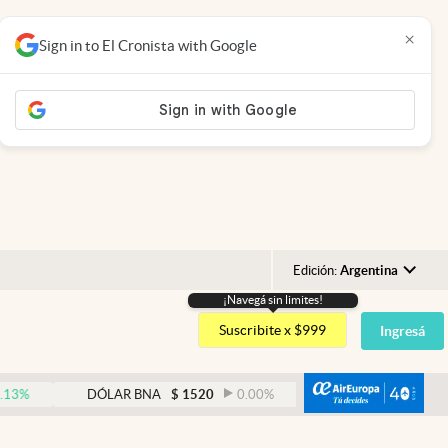
×
Sign in to El Cronista with Google
Edición:
Argentina
¡Navegá sin limites!
Argentina
Suscribite x $999
Ingresá
España
México
abre
DÓLAR BNA
$
1520
0.00
%
DÓLAR BLUE
$
1530
USA
Colombia