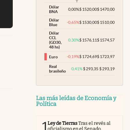
Dólar
0,00
%
$
1520,00
$
1470,00
BNA
Dólar
-0,65
%
$
1530,00
$
1510,00
Blue
Dólar
CCL
0,30
%
$
1576,11
$
1574,57
(GD30,
48 hs)
-0,19
%
$
1724,69
$
1723,97
Euro
Real
0,41
%
$
293,35
$
293,19
brasileño
Las más leídas de Economía y
Política
1
Ley de Tierras
Tras el revés al
oficialismo en el Senado,