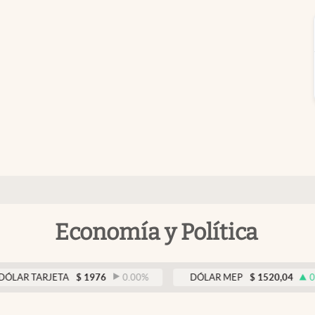
Economía y Política
ARJETA
$
1976
0.00
%
DÓLAR MEP
$
1520,04
0.13
%