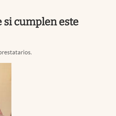
Uruguay
e si cumplen este
prestatarios.