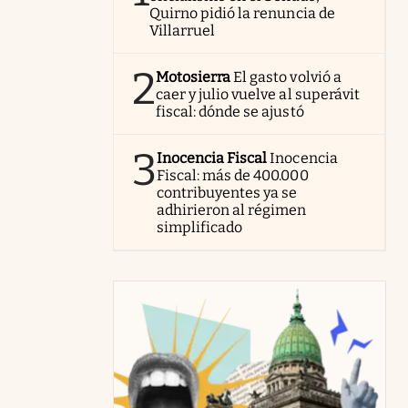
Quirno pidió la renuncia de
Villarruel
2
Motosierra
El gasto volvió a
caer y julio vuelve al superávit
fiscal: dónde se ajustó
3
Inocencia Fiscal
Inocencia
Fiscal: más de 400.000
contribuyentes ya se
adhirieron al régimen
simplificado