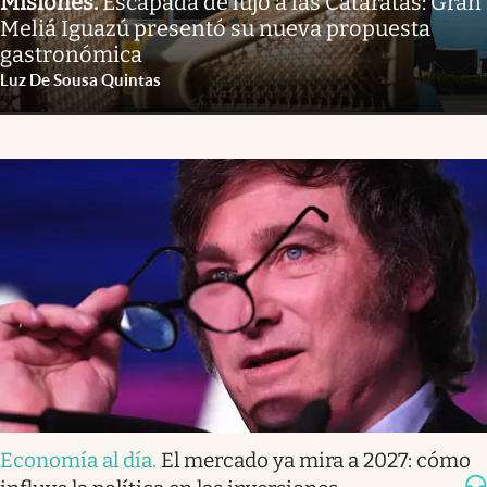
Misiones
.
Escapada de lujo a las Cataratas: Gran
Meliá Iguazú presentó su nueva propuesta
gastronómica
Luz De Sousa Quintas
Economía al día
.
El mercado ya mira a 2027: cómo