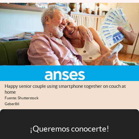
Infotechnology
Clase
Clima
Mundial 2026
Eventos Corporativos
El Cronista Studio
Mediakit
abre en nueva pestaña
Happy senior couple using smartphone together on couch at
Argentina
home
Fuente: Shutterstock
Geber86
¡Queremos conocerte!