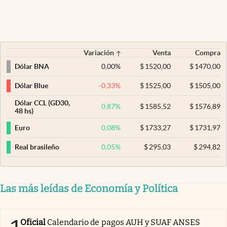
Variación
Venta
Compra
0,00
%
$
1520,00
$
1470,00
Dólar BNA
-0,33
%
$
1525,00
$
1505,00
Dólar Blue
Dólar CCL (GD30,
0,87
%
$
1585,52
$
1576,89
48 hs)
0,08
%
$
1733,27
$
1731,97
Euro
0,05
%
$
295,03
$
294,82
Real brasileño
Las más leídas de Economía y Política
Oficial
Calendario de pagos AUH y SUAF ANSES