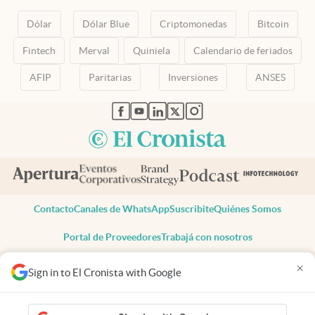
Dólar
Dólar Blue
Criptomonedas
Bitcoin
Fintech
Merval
Quiniela
Calendario de feriados
AFIP
Paritarias
Inversiones
ANSES
abre en nueva pestaña
abre en nueva pestaña
abre en nueva pestaña
abre en nueva pestaña
abre en nueva pestaña
Contacto
Canales de WhatsApp
Suscribite
Quiénes Somos
Portal de Proveedores
Trabajá con nosotros
Copyright 2025 cronista.com
×
Sign in to El Cronista with Google
Todos los derechos reservados
Términos y condiciones
Privacidad