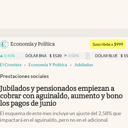
Últimas noticias
Dólar
Argentina
Economía y Política
Members
Suscribite x $999
España
Economía y Política
DÓLAR BNA
$
1520
0.00
%
DÓLAR BLUE
$
1525
-0.3
México
El Cronista
Economía Y Política
Jubilados
Finanzas y Mercados
USA
Prestaciones sociales
Mercados Online
Colombia
Uruguay
Jubilados y pensionados empiezan a
Negocios
cobrar con aguinaldo, aumento y bono
Columnistas
los pagos de junio
Otras secciones
El esquema de este mes incluye un ajuste del 2,58% que
impactará en el aguinaldo, pero no en el adicional.
Apertura