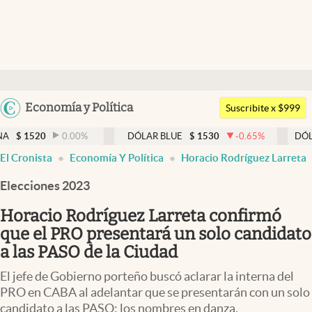
Últimas noticias
Dólar
Argentina
Economía y Política
Members
Suscribite x $999
España
Economía y Política
0.00
%
DÓLAR BLUE
$
1530
-0.65
%
DÓLAR TARJETA
México
El Cronista
Economía Y Política
Horacio Rodríguez Larreta
Finanzas y Mercados
USA
Elecciones 2023
Mercados Online
Colombia
Uruguay
Horacio Rodríguez Larreta confirmó
Negocios
que el PRO presentará un solo candidato
Columnistas
a las PASO de la Ciudad
Otras secciones
El jefe de Gobierno porteño buscó aclarar la interna del
PRO en CABA al adelantar que se presentarán con un solo
Apertura
candidato a las PASO: los nombres en danza.