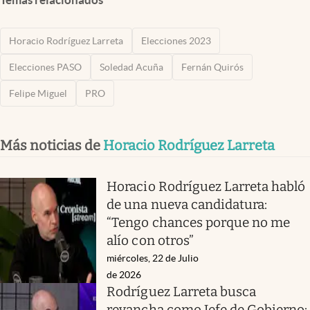
Horacio Rodríguez Larreta
Elecciones 2023
Elecciones PASO
Soledad Acuña
Fernán Quirós
Felipe Miguel
PRO
Más noticias de
Horacio Rodríguez Larreta
Horacio Rodríguez Larreta habló
de una nueva candidatura:
“Tengo chances porque no me
alío con otros”
miércoles, 22 de Julio
de 2026
Rodríguez Larreta busca
revancha como Jefe de Gobierno: