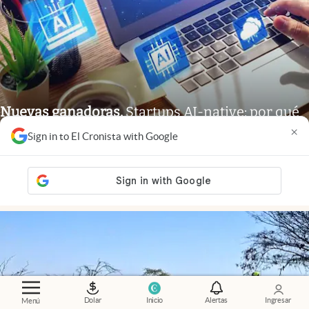
Nuevas ganadoras
.
Startups AI-native: por qué
crecen más rápido y desafían a las empresas
×
Sign in to El Cronista with Google
tradicionales
Adrián Mansilla
Members
Dolar
Inicio
Alertas
Ingresar
Menú