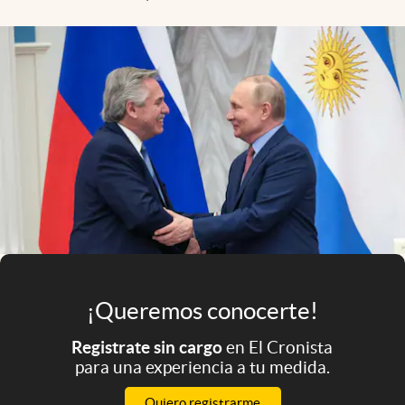
Infotechnology
Clase
Clima
Mundial 2026
Eventos Corporativos
El Cronista Studio
Mediakit
abre en nueva pestaña
Argentina
¡Queremos conocerte!
Registrate sin cargo
en El Cronista
para una experiencia a tu medida.
Quiero registrarme