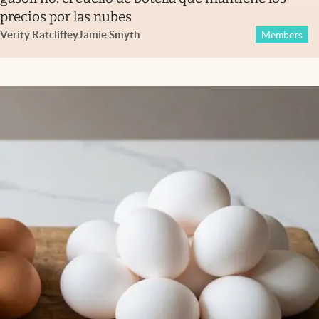
precios por las nubes
Verity Ratcliffe
y
Jamie Smyth
Members