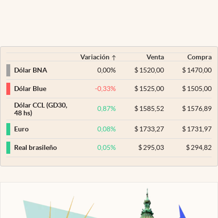
Variación
Venta
Compra
0,00
%
$
1520,00
$
1470,00
Dólar BNA
-0,33
%
$
1525,00
$
1505,00
Dólar Blue
Dólar CCL (GD30,
0,87
%
$
1585,52
$
1576,89
48 hs)
0,08
%
$
1733,27
$
1731,97
Euro
0,05
%
$
295,03
$
294,82
Real brasileño