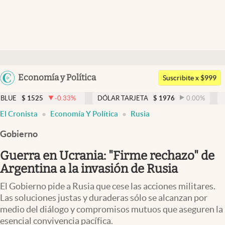
Últimas noticias
Dólar
Argentina
Economía y Política
Members
Suscribite x $999
España
Economía y Política
25
-0.33
%
DÓLAR TARJETA
$
1976
0.00
%
DÓLAR MEP
México
El Cronista
Economía Y Política
Rusia
Finanzas y Mercados
USA
Gobierno
Mercados Online
Colombia
Uruguay
Guerra en Ucrania: "Firme rechazo" de
Negocios
Argentina a la invasión de Rusia
Columnistas
El Gobierno pide a Rusia que cese las acciones militares.
Otras secciones
Las soluciones justas y duraderas sólo se alcanzan por
medio del diálogo y compromisos mutuos que aseguren la
Apertura
esencial convivencia pacífica.