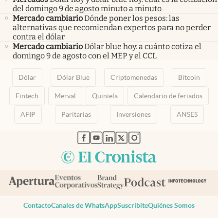
del domingo 9 de agosto minuto a minuto
Mercado cambiario
Dónde poner los pesos: las
alternativas que recomiendan expertos para no perder
contra el dólar
Mercado cambiario
Dólar blue hoy: a cuánto cotiza el
domingo 9 de agosto con el MEP y el CCL
Dólar
Dólar Blue
Criptomonedas
Bitcoin
Fintech
Merval
Quiniela
Calendario de feriados
AFIP
Paritarias
Inversiones
ANSES
abre en nueva pestaña
abre en nueva pestaña
abre en nueva pestaña
abre en nueva pestaña
abre en nueva pestaña
Contacto
Canales de WhatsApp
Suscribite
Quiénes Somos