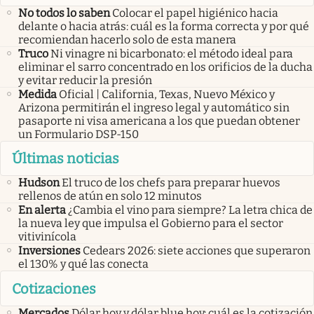
No todos lo saben
Colocar el papel higiénico hacia
delante o hacia atrás: cuál es la forma correcta y por qué
recomiendan hacerlo solo de esta manera
Truco
Ni vinagre ni bicarbonato: el método ideal para
eliminar el sarro concentrado en los orificios de la ducha
y evitar reducir la presión
Medida
Oficial | California, Texas, Nuevo México y
Arizona permitirán el ingreso legal y automático sin
pasaporte ni visa americana a los que puedan obtener
un Formulario DSP-150
Últimas noticias
Hudson
El truco de los chefs para preparar huevos
rellenos de atún en solo 12 minutos
En alerta
¿Cambia el vino para siempre? La letra chica de
la nueva ley que impulsa el Gobierno para el sector
vitivinícola
Inversiones
Cedears 2026: siete acciones que superaron
el 130% y qué las conecta
Cotizaciones
Mercados
Dólar hoy y dólar blue hoy: cuál es la cotización