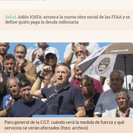
Infotechnology
Clase
Salud
.
Adiós IOSFA: arranca la nueva obra social de las FFAA y se
define quién paga la deuda millonaria
Clima
Mundial 2026
Eventos Corporativos
El Cronista Studio
Mediakit
abre en nueva pestaña
Argentina
Paro general de la CGT: cuándo será la medida de fuerza y qué
servicios se verán afectados (foto: archivo).