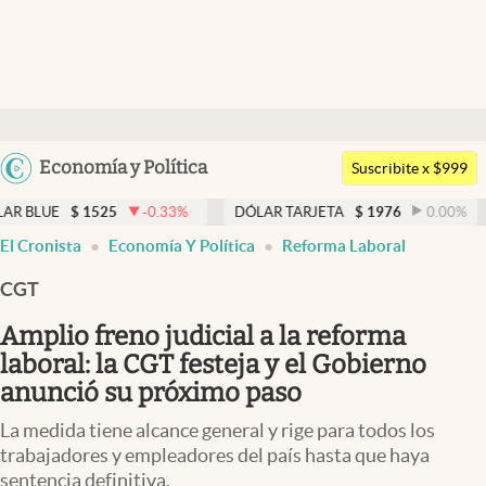
Últimas noticias
Dólar
Argentina
Economía y Política
Members
Suscribite x $999
España
Economía y Política
1525
-0.33
%
DÓLAR TARJETA
$
1976
0.00
%
DÓLAR M
México
El Cronista
Economía Y Política
Reforma Laboral
Finanzas y Mercados
USA
CGT
Mercados Online
Colombia
Uruguay
Amplio freno judicial a la reforma
Negocios
laboral: la CGT festeja y el Gobierno
Columnistas
anunció su próximo paso
Otras secciones
La medida tiene alcance general y rige para todos los
trabajadores y empleadores del país hasta que haya
Apertura
sentencia definitiva.