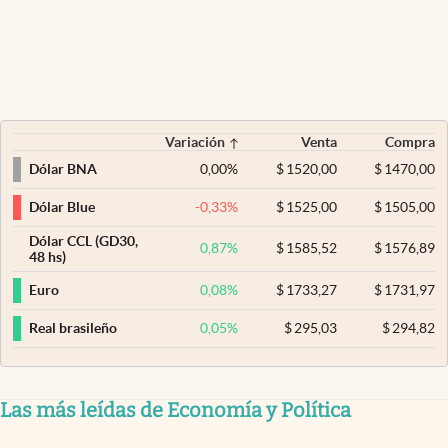
Variación
Venta
Compra
0,00
%
$
1520,00
$
1470,00
Dólar BNA
-0,33
%
$
1525,00
$
1505,00
Dólar Blue
Dólar CCL (GD30,
0,87
%
$
1585,52
$
1576,89
48 hs)
0,08
%
$
1733,27
$
1731,97
Euro
0,05
%
$
295,03
$
294,82
Real brasileño
Las más leídas de Economía y Política