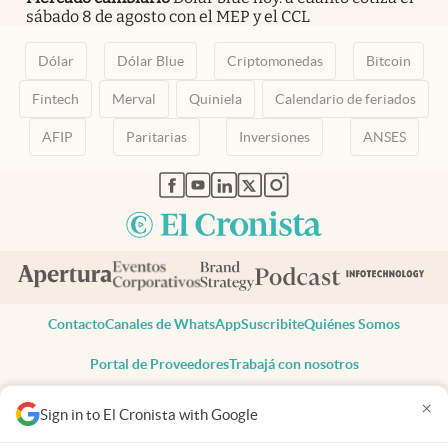
sábado 8 de agosto con el MEP y el CCL
Dólar
Dólar Blue
Criptomonedas
Bitcoin
Fintech
Merval
Quiniela
Calendario de feriados
AFIP
Paritarias
Inversiones
ANSES
abre en nueva pestaña
abre en nueva pestaña
abre en nueva pestaña
abre en nueva pestaña
abre en nueva pestaña
Contacto
Canales de WhatsApp
Suscribite
Quiénes Somos
Portal de Proveedores
Trabajá con nosotros
Copyright 2025 cronista.com
×
Sign in to El Cronista with Google
Todos los derechos reservados
Términos y condiciones