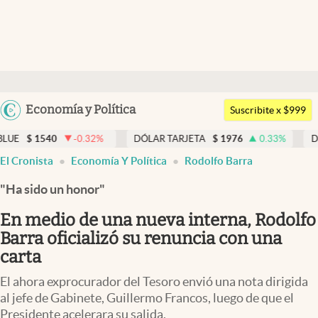
Últimas noticias
Dólar
Argentina
Economía y Política
Members
Suscribite x $999
España
Economía y Política
0
-0.32
%
DÓLAR TARJETA
$
1976
0.33
%
DÓLAR MEP
México
El Cronista
Economía Y Política
Rodolfo Barra
Finanzas y Mercados
USA
"Ha sido un honor"
Mercados Online
Colombia
Uruguay
En medio de una nueva interna, Rodolfo
Negocios
Barra oficializó su renuncia con una
Columnistas
carta
Otras secciones
El ahora exprocurador del Tesoro envió una nota dirigida
al jefe de Gabinete, Guillermo Francos, luego de que el
Apertura
Presidente acelerara su salida.