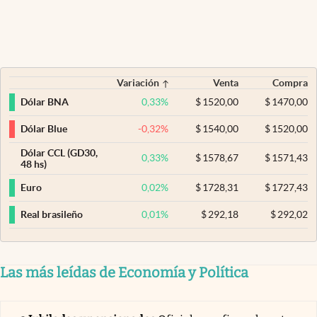
Variación
Venta
Compra
0,33
%
$
1520,00
$
1470,00
Dólar BNA
-0,32
%
$
1540,00
$
1520,00
Dólar Blue
Dólar CCL (GD30,
0,33
%
$
1578,67
$
1571,43
48 hs)
0,02
%
$
1728,31
$
1727,43
Euro
0,01
%
$
292,18
$
292,02
Real brasileño
Las más leídas de Economía y Política