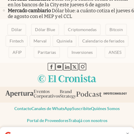
en los bancos de la City este jueves 6 de agosto
Mercado cambiario
Dólar blue: a cuánto cotiza el jueves 6
de agosto con el MEP y el CCL
Dólar
Dólar Blue
Criptomonedas
Bitcoin
Fintech
Merval
Quiniela
Calendario de feriados
AFIP
Paritarias
Inversiones
ANSES
abre en nueva pestaña
abre en nueva pestaña
abre en nueva pestaña
abre en nueva pestaña
abre en nueva pestaña
Contacto
Canales de WhatsApp
Suscribite
Quiénes Somos
Portal de Proveedores
Trabajá con nosotros
Copyright 2025 cronista.com
×