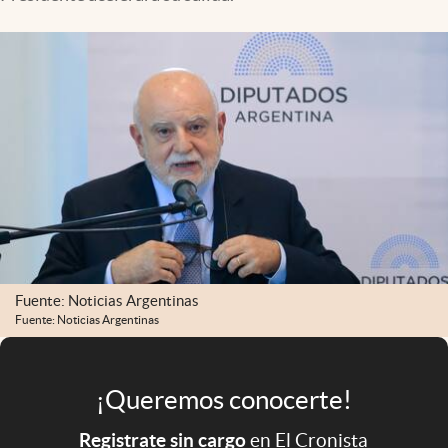
Infotechnology
Clase
Clima
Mundial 2026
Eventos Corporativos
El Cronista Studio
Mediakit
abre en nueva pestaña
Argentina
Fuente: Noticias Argentinas
Fuente: Noticias Argentinas
¡Queremos conocerte!
Registrate sin cargo
en El Cronista