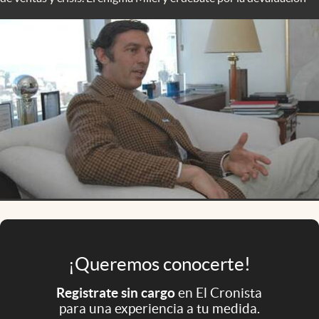
Infotechnology
Clase
Clima
Mundial 2026
Eventos Corporativos
El Cronista Studio
Mediakit
abre en nueva pestaña
Argentina
¡Queremos conocerte!
Registrate sin cargo
en El Cronista
para una experiencia a tu medida.