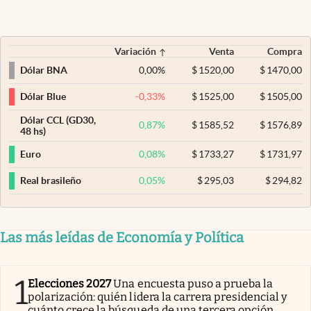
Variación
Venta
Compra
0,00
%
$
1520,00
$
1470,00
Dólar BNA
-0,33
%
$
1525,00
$
1505,00
Dólar Blue
Dólar CCL (GD30,
0,87
%
$
1585,52
$
1576,89
48 hs)
0,08
%
$
1733,27
$
1731,97
Euro
0,05
%
$
295,03
$
294,82
Real brasileño
Las más leídas de Economía y Política
1
Elecciones 2027
Una encuesta puso a prueba la
polarización: quién lidera la carrera presidencial y
cuánto crece la búsqueda de una tercera opción