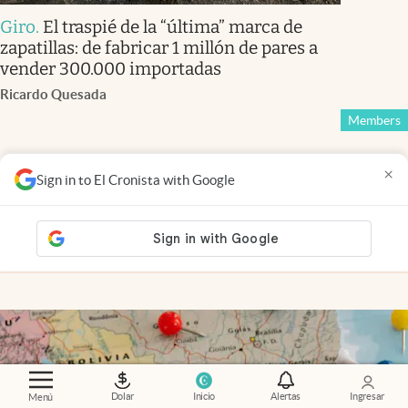
Giro
.
El traspié de la “última” marca de
zapatillas: de fabricar 1 millón de pares a
vender 300.000 importadas
Ricardo Quesada
Members
×
Sign in to El Cronista with Google
Financial Times
.
Tasa Fed: Warsh se enfrenta al
mercado y redobla su estrategia
Claire Jones
Members
Dolar
Inicio
Alertas
Ingresar
Menú