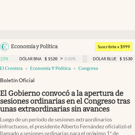
Últimas noticias
Dólar
Argentina
Economía y Política
Members
Suscribite x $999
España
Economía y Política
DÓLAR BNA
$
1520
0.00
%
DÓLAR BLUE
$
1530
-0.65
México
abre en nueva pestaña
abre en nueva pestaña
abre en nueva pestaña
El Cronista
Economía Y Política
Congreso
Finanzas y Mercados
USA
Boletín Oficial
Mercados Online
Colombia
Uruguay
El Gobierno convocó a la apertura de
Negocios
sesiones ordinarias en el Congreso tras
Columnistas
unas extraordinarias sin avances
Otras secciones
Luego de un período de sesiones extraordinarios
infructuoso, el presidente Alberto Fernández oficializó el
Apertura
llamado a sesiones ordinarias para el próximo 1° de