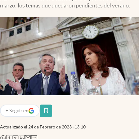
Infotechnology
marzo: los temas que quedaron pendientes del verano.
Clase
Clima
Mundial 2026
Eventos Corporativos
El Cronista Studio
Mediakit
abre en nueva pestaña
Argentina
+
Seguir
en
abre en nueva pestaña
Actualizado el
24 de Febrero de 2023
13:10
abre en nueva pestaña
abre en nueva pestaña
abre en nueva pestaña
abre en nueva pestaña