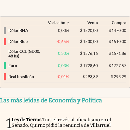
Variación
Venta
Compra
0,00
%
$
1520,00
$
1470,00
Dólar BNA
-0,65
%
$
1530,00
$
1510,00
Dólar Blue
Dólar CCL (GD30,
0,30
%
$
1576,16
$
1571,86
48 hs)
0,03
%
$
1728,60
$
1727,57
Euro
-0,01
%
$
293,39
$
293,29
Real brasileño
Las más leídas de Economía y Política
1
Ley de Tierras
Tras el revés al oficialismo en el
Senado, Quirno pidió la renuncia de Villarruel