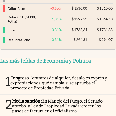
-0,65
%
$
1530,00
$
1510,00
Dólar Blue
Dólar CCL (GD30,
1,31
%
$
1592,53
$
1564,10
48 hs)
0,31
%
$
1733,34
$
1731,88
Euro
0,31
%
$
294,31
$
294,07
Real brasileño
Las más leídas de Economía y Política
1
Congreso
Contratos de alquiler, desalojos exprés y
expropiaciones: qué cambia si se aprueba el
proyecto de Propiedad Privada
2
Media sanción
Sin Manejo del Fuego, el Senado
aprobó la Ley de Propiedad Privada: crecen los
pases de factura en el oficialismo