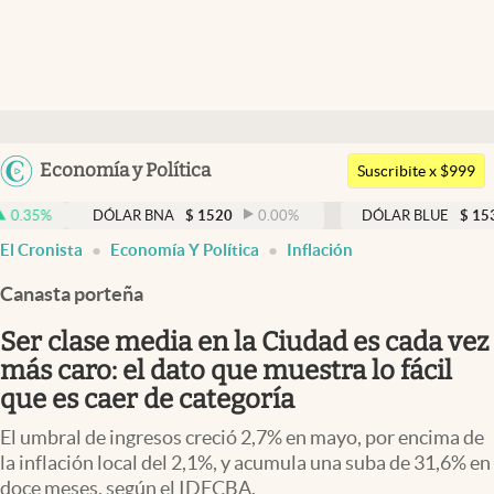
Últimas noticias
Dólar
Argentina
Economía y Política
Members
Suscribite x $999
España
Economía y Política
DÓLAR BNA
$
1520
0.00
%
DÓLAR BLUE
$
1530
-0.65
México
El Cronista
Economía Y Política
Inflación
Finanzas y Mercados
USA
Canasta porteña
Mercados Online
Colombia
Uruguay
Ser clase media en la Ciudad es cada vez
Negocios
más caro: el dato que muestra lo fácil
Columnistas
que es caer de categoría
Otras secciones
El umbral de ingresos creció 2,7% en mayo, por encima de
la inflación local del 2,1%, y acumula una suba de 31,6% en
Apertura
doce meses, según el IDECBA.