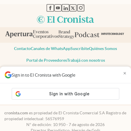
abre en nueva pestaña
abre en nueva pestaña
abre en nueva pestaña
abre en nueva pestaña
abre en nueva pestaña
Contacto
Canales de WhatsApp
Suscribite
Quiénes Somos
Portal de Proveedores
Trabajá con nosotros
Copyright 2025 cronista.com
×
Sign in to El Cronista with Google
Todos los derechos reservados
Términos y condiciones
Privacidad
Consentimiento
Tel:
+54 11 7078-3270
cronista.com
es propiedad de El Cronista Comercial S.A Registro de
propiedad intelectual: 56576959
N° de edición: 10.950 - 7 de agosto de 2026
Director Periodístico: Hernán de Goñi