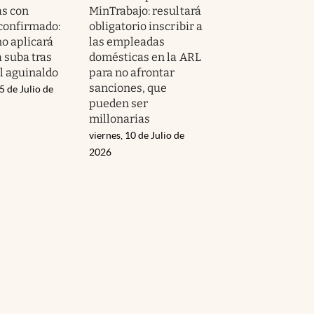
s con
MinTrabajo: resultará
confirmado:
obligatorio inscribir a
no aplicará
las empleadas
 suba tras
domésticas en la ARL
el aguinaldo
para no afrontar
sanciones, que
5 de Julio de
pueden ser
millonarias
viernes, 10 de Julio de
2026