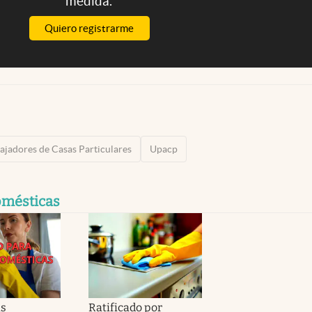
medida.
Quiero registrarme
ajadores de Casas Particulares
Upacp
mésticas
s
Ratificado por