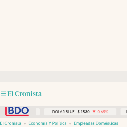
Últimas noticias
Dólar
Members
Economía y Política
Finanzas y Mercados
Mercados Online
Negocios
Columnistas
abre en nueva pestaña
Otras secciones
0.00
%
DÓLAR BLUE
$
1530
-0.65
%
DÓLAR T
Apertura
El Cronista
Economía Y Política
Empleadas Domésticas