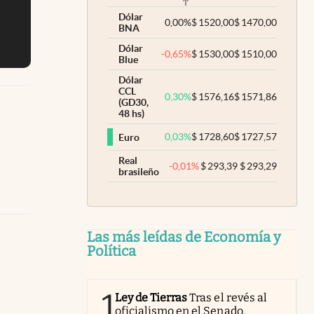
Dólar
0,00
%
$
1520,00
$
1470,00
BNA
Dólar
-0,65
%
$
1530,00
$
1510,00
Blue
Dólar
CCL
0,30
%
$
1576,16
$
1571,86
(GD30,
48 hs)
0,03
%
$
1728,60
$
1727,57
Euro
Real
-0,01
%
$
293,39
$
293,29
brasileño
Las más leídas de Economía y
Política
1
Ley de Tierras
Tras el revés al
oficialismo en el Senado,