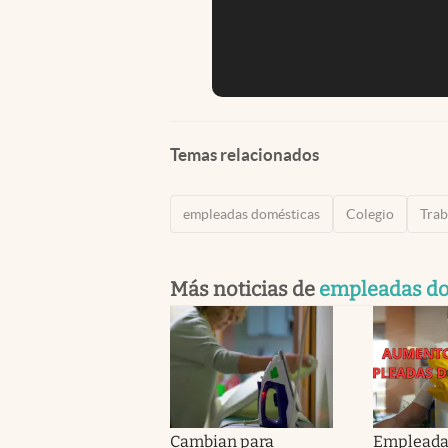
Temas relacionados
empleadas domésticas
Colegio
Trab
Más noticias de
empleadas do
Cambian para
Empleada