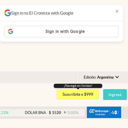
×
Sign in to El Cronista with Google
Edición:
Argentina
¡Navegá sin limites!
Argentina
Suscribite x $999
Ingresá
España
México
abre
DÓLAR BNA
$
1520
0.00
%
DÓLAR BLUE
$
1530
USA
Colombia