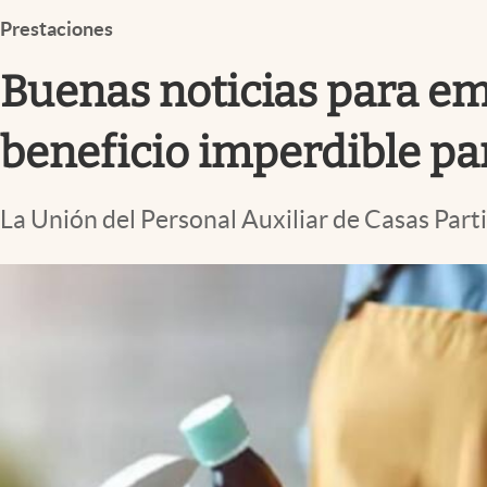
Infotechnology
Prestaciones
Clase
Buenas noticias para em
Clima
Mundial 2026
beneficio imperdible par
Eventos Corporativos
La Unión del Personal Auxiliar de Casas Part
El Cronista Studio
Mediakit
abre en nueva pestaña