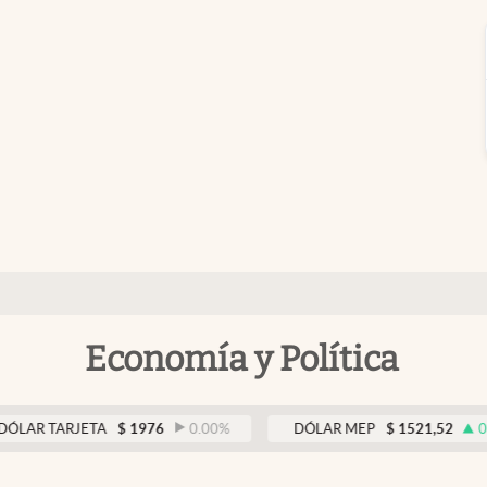
Economía y Política
ARJETA
$
1976
0.00
%
DÓLAR MEP
$
1521,52
0.23
%