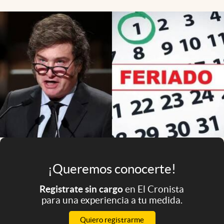
Infotechnology
Clase
Clima
Mundial 2026
Eventos Corporativos
El Cronista Studio
Mediakit
abre en nueva pestaña
Argentina
¡Queremos conocerte!
Registrate sin cargo
en El Cronista
para una experiencia a tu medida.
Quiero registrarme