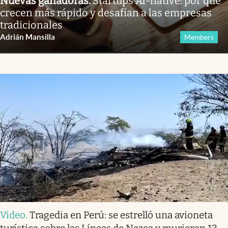
Nuevas ganadoras
.
Startups AI-native: por qué
crecen más rápido y desafían a las empresas
tradicionales
Adrián Mansilla
Members
Video
.
Tragedia en Perú: se estrelló una avioneta