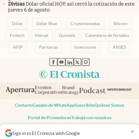
Divisas
Dólar oficial HOY: así cerró la cotización de este
jueves 6 de agosto
Dólar
Dólar Blue
Criptomonedas
Bitcoin
Fintech
Merval
Quiniela
Calendario de feriados
AFIP
Paritarias
Inversiones
ANSES
abre en nueva pestaña
abre en nueva pestaña
abre en nueva pestaña
abre en nueva pestaña
abre en nueva pestaña
Contacto
Canales de WhatsApp
Suscribite
Quiénes Somos
Portal de Proveedores
Trabajá con nosotros
Copyright 2025 cronista.com
×
Sign in to El Cronista with Google
Todos los derechos reservados