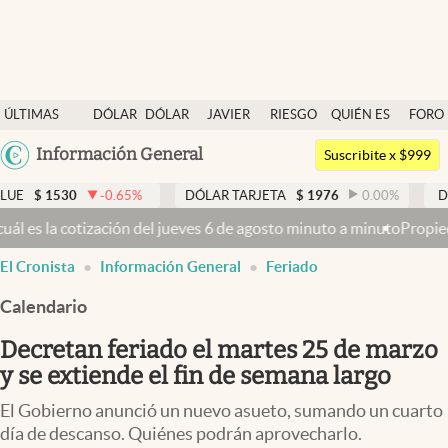
Últimas noticias
ÚLTIMAS
DÓLAR
DÓLAR
JAVIER
RIESGO
QUIÉN ES
FORO
Dólar
NOTICIAS
BLUE
MILEI
PAÍS
QUIÉN
Argentina
Información General
Members
Suscribite x $999
España
Economía y Política
30
-0.65
%
DÓLAR TARJETA
$
1976
0.00
%
DÓLAR MEP
México
del jueves 6 de agosto minuto a minuto
Propiedad privada: mientras 
Finanzas y Mercados
USA
El Cronista
Información General
Feriado
Mercados Online
Colombia
Uruguay
Calendario
Negocios
Decretan feriado el martes 25 de marzo
Columnistas
y se extiende el fin de semana largo
Otras secciones
El Gobierno anunció un nuevo asueto, sumando un cuarto
Apertura
día de descanso. Quiénes podrán aprovecharlo.