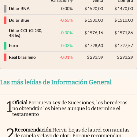
Variación
Venta
Compra
0,00
%
$
1520,00
$
1470,00
Dólar BNA
-0,65
%
$
1530,00
$
1510,00
Dólar Blue
Dólar CCL (GD30,
0,30
%
$
1576,16
$
1571,86
48 hs)
0,03
%
$
1728,60
$
1727,57
Euro
-0,01
%
$
293,39
$
293,29
Real brasileño
Las más leídas de Información General
1
Oficial
Por nueva Ley de Sucesiones, los herederos
no obtendrán los bienes aunque lo determine el
testamento
2
Recomendación
Hervir hojas de laurel con ramitas
de canela y clavo de olor | Por qué recomiendan