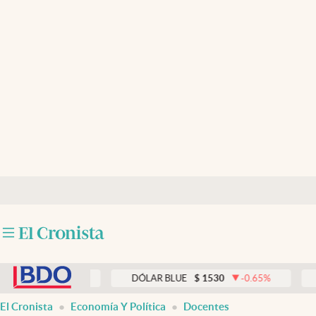
Últimas noticias
Dólar
Members
Economía y Política
Finanzas y Mercados
Mercados Online
Negocios
Columnistas
abre en nueva pestaña
Otras secciones
0.00
%
DÓLAR BLUE
$
1530
-0.65
%
DÓLAR T
Apertura
El Cronista
Economía Y Política
Docentes