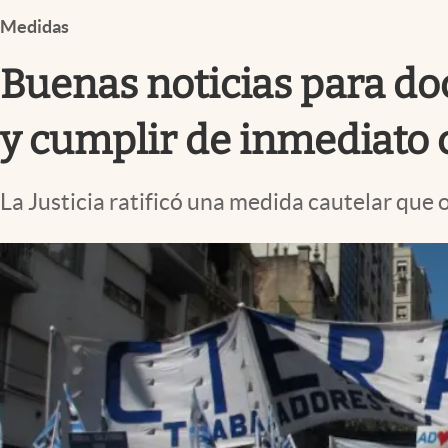
Infotechnology
Medidas
Clase
Buenas noticias para doce
Clima
Mundial 2026
y cumplir de inmediato 
Eventos Corporativos
La Justicia ratificó una medida cautelar que 
El Cronista Studio
Mediakit
abre en nueva pestaña