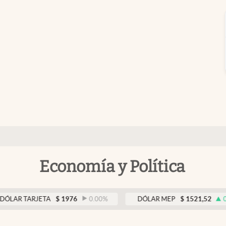
Economía y Política
ARJETA
$
1976
0.00
%
DÓLAR MEP
$
1521,52
0.23
%