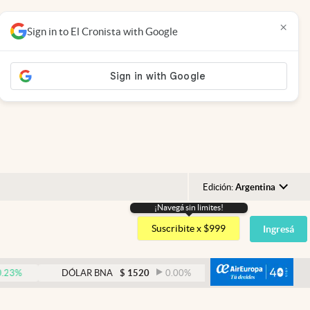
×
Sign in to El Cronista with Google
Edición:
Argentina
¡Navegá sin limites!
Argentina
Suscribite x $999
Ingresá
España
México
abre
DÓLAR BNA
$
1520
0.00
%
DÓLAR BLUE
$
1530
USA
Colombia