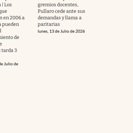
 | Los
gremios docentes,
que
Pullaro cede ante sus
n en 2006 a
demandas y llama a
ya pueden
paritarias
l
lunes, 13 de Julio de 2026
iento de
e
: tarda 3
de Julio de