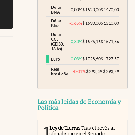
Dólar
0,00
%
$
1520,00
$
1470,00
BNA
Dólar
-0,65
%
$
1530,00
$
1510,00
Blue
Dólar
CCL
0,30
%
$
1576,16
$
1571,86
(GD30,
48 hs)
0,03
%
$
1728,60
$
1727,57
Euro
Real
-0,01
%
$
293,39
$
293,29
brasileño
Las más leídas de Economía y
Política
1
Ley de Tierras
Tras el revés al
oficialismo en el Senado,