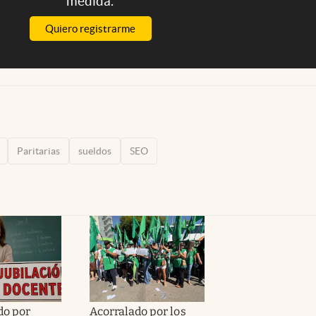
medida.
Quiero registrarme
Paritarias
sueldos
SEO
do por
Acorralado por los