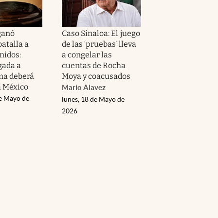
ganó
Caso Sinaloa: El juego
batalla a
de las ‘pruebas’ lleva
nidos:
a congelar las
gada a
cuentas de Rocha
na deberá
Moya y coacusados
a México
Mario Alavez
de Mayo de
lunes, 18 de Mayo de
2026