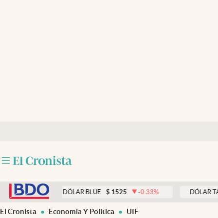
Últimas noticias
Dólar
Members
Economía y Política
Finanzas y Mercados
Mercados Online
Negocios
Columnistas
abre en nueva pestaña
Otras secciones
DÓLAR BLUE
$
1525
-0.33
%
DÓLAR TARJETA
Apertura
El Cronista
Economía Y Política
UIF