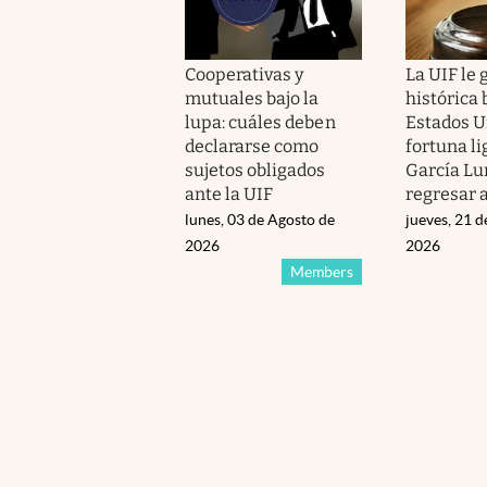
Cooperativas y
La UIF le 
mutuales bajo la
histórica 
lupa: cuáles deben
Estados U
declararse como
fortuna li
sujetos obligados
García Lu
ante la UIF
regresar 
lunes, 03 de Agosto de
jueves, 21 
2026
2026
Members