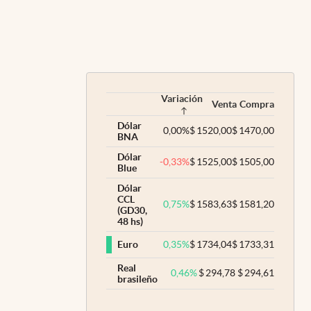
Variación
Venta
Compra
Dólar
0,00
%
$
1520,00
$
1470,00
BNA
Dólar
-0,33
%
$
1525,00
$
1505,00
Blue
Dólar
CCL
0,75
%
$
1583,63
$
1581,20
(GD30,
48 hs)
0,35
%
$
1734,04
$
1733,31
Euro
Real
0,46
%
$
294,78
$
294,61
brasileño