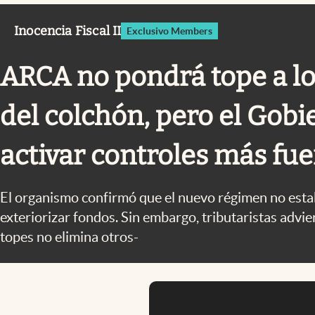
Infotechnology
Inocencia Fiscal II
Exclusivo Members
Clase
Clima
ARCA no pondrá tope a lo
Mundial 2026
del colchón, pero el Gob
Eventos Corporativos
El Cronista Studio
activar controles más fue
Mediakit
abre en nueva pestaña
El organismo confirmó que el nuevo régimen no estab
exteriorizar fondos. Sin embargo, tributaristas advie
topes no elimina otros-