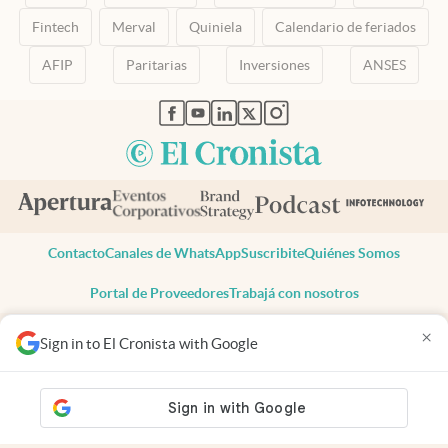
Fintech
Merval
Quiniela
Calendario de feriados
AFIP
Paritarias
Inversiones
ANSES
abre en nueva pestaña
abre en nueva pestaña
abre en nueva pestaña
abre en nueva pestaña
abre en nueva pestaña
Contacto
Canales de WhatsApp
Suscribite
Quiénes Somos
Portal de Proveedores
Trabajá con nosotros
Copyright 2025 cronista.com
×
Sign in to El Cronista with Google
Todos los derechos reservados
Términos y condiciones
Privacidad
Consentimiento
Tel:
+54 11 7078-3270