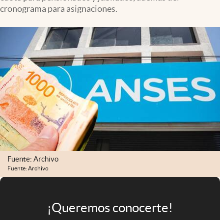
Infotechnology
cronograma para asignaciones.
Clase
Clima
Mundial 2026
Eventos Corporativos
El Cronista Studio
Mediakit
abre en nueva pestaña
Argentina
Fuente: Archivo
Fuente: Archivo
¡Queremos conocerte!