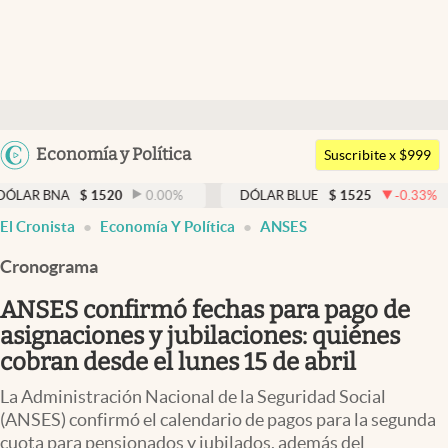
Últimas noticias
Dólar
Argentina
Economía y Política
Members
Suscribite x $999
España
Economía y Política
$
1520
0.00
%
DÓLAR BLUE
$
1525
-0.33
%
DÓLAR
México
El Cronista
Economía Y Política
ANSES
Finanzas y Mercados
USA
Cronograma
Mercados Online
Colombia
Uruguay
ANSES confirmó fechas para pago de
Negocios
asignaciones y jubilaciones: quiénes
Columnistas
cobran desde el lunes 15 de abril
Otras secciones
La Administración Nacional de la Seguridad Social
(ANSES) confirmó el calendario de pagos para la segunda
Apertura
cuota para pensionados y jubilados, además del