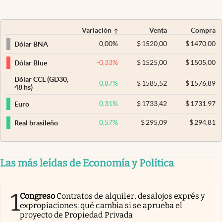
Variación
Venta
Compra
0,00
%
$
1520,00
$
1470,00
Dólar BNA
-0,33
%
$
1525,00
$
1505,00
Dólar Blue
Dólar CCL (GD30,
0,87
%
$
1585,52
$
1576,89
48 hs)
0,31
%
$
1733,42
$
1731,97
Euro
0,57
%
$
295,09
$
294,81
Real brasileño
Las más leídas de Economía y Política
1
Congreso
Contratos de alquiler, desalojos exprés y
expropiaciones: qué cambia si se aprueba el
proyecto de Propiedad Privada