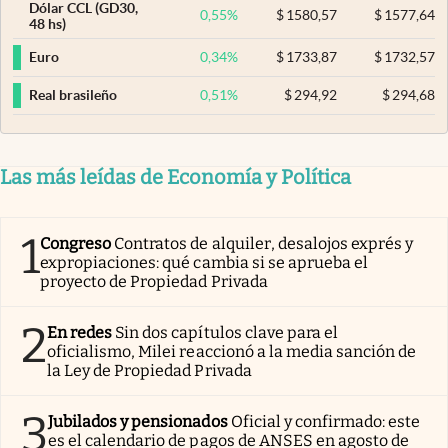
Dólar CCL (GD30,
0,55
%
$
1580,57
$
1577,64
48 hs)
0,34
%
$
1733,87
$
1732,57
Euro
0,51
%
$
294,92
$
294,68
Real brasileño
Las más leídas de Economía y Política
1
Congreso
Contratos de alquiler, desalojos exprés y
expropiaciones: qué cambia si se aprueba el
proyecto de Propiedad Privada
2
En redes
Sin dos capítulos clave para el
oficialismo, Milei reaccionó a la media sanción de
la Ley de Propiedad Privada
3
Jubilados y pensionados
Oficial y confirmado: este
es el calendario de pagos de ANSES en agosto de