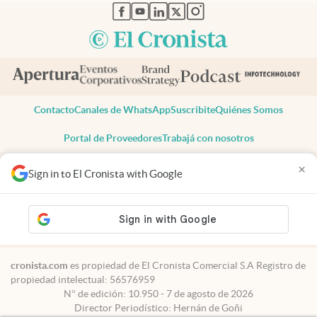
abre en nueva pestaña
abre en nueva pestaña
abre en nueva pestaña
abre en nueva pestaña
abre en nueva pestaña
Contacto
Canales de WhatsApp
Suscribite
Quiénes Somos
Portal de Proveedores
Trabajá con nosotros
Copyright 2025 cronista.com
×
Sign in to El Cronista with Google
Todos los derechos reservados
Términos y condiciones
Privacidad
Consentimiento
Tel:
+54 11 7078-3270
cronista.com
es propiedad de El Cronista Comercial S.A Registro de
propiedad intelectual: 56576959
N° de edición: 10.950 - 7 de agosto de 2026
Director Periodístico: Hernán de Goñi