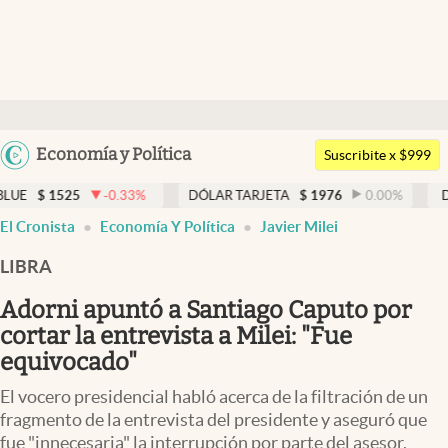
Últimas noticias
Dólar
Argentina
Economía y Política
Members
Suscribite x $999
España
Economía y Política
-0.33
%
DÓLAR TARJETA
$
1976
0.00
%
DÓLAR MEP
México
El Cronista
Economía Y Política
Javier Milei
Finanzas y Mercados
USA
LIBRA
Mercados Online
Colombia
Uruguay
Adorni apuntó a Santiago Caputo por
Negocios
cortar la entrevista a Milei: "Fue
Columnistas
equivocado"
Otras secciones
El vocero presidencial habló acerca de la filtración de un
fragmento de la entrevista del presidente y aseguró que
Apertura
fue "innecesaria" la interrupción por parte del asesor.