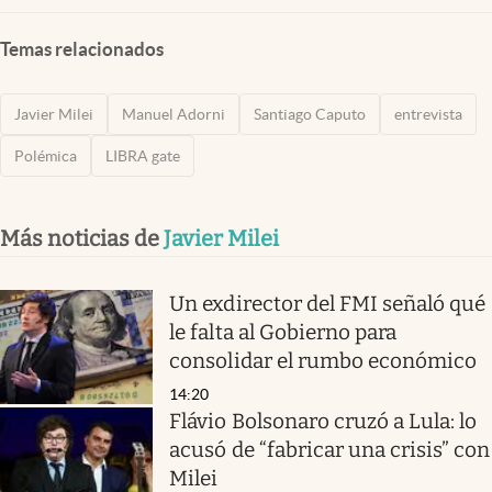
Temas relacionados
Javier Milei
Manuel Adorni
Santiago Caputo
entrevista
Polémica
LIBRA gate
Más noticias de
Javier Milei
Un exdirector del FMI señaló qué
le falta al Gobierno para
consolidar el rumbo económico
14:20
Flávio Bolsonaro cruzó a Lula: lo
acusó de “fabricar una crisis” con
Milei