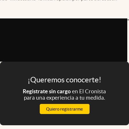
Infotechnology
Clase
"
Clima
Mundial 2026
Eventos Corporativos
El Cronista Studio
Mediakit
¡Queremos conocerte!
abre en nueva pestaña
Argentina
Registrate sin cargo
en El Cronista
para una experiencia a tu medida.
Quiero registrarme