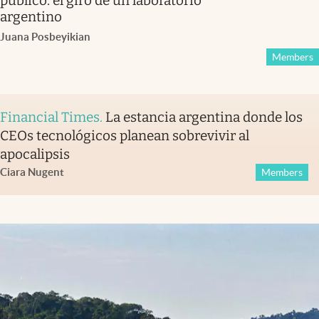
público: el giro de un laboratorio
argentino
Juana Posbeyikian
Members
Financial Times
.
La estancia argentina donde los
CEOs tecnológicos planean sobrevivir al
apocalipsis
Ciara Nugent
Members