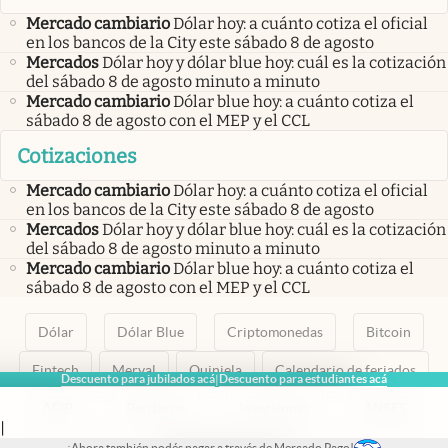
Mercado cambiario
Dólar hoy: a cuánto cotiza el oficial
en los bancos de la City este sábado 8 de agosto
Mercados
Dólar hoy y dólar blue hoy: cuál es la cotización
del sábado 8 de agosto minuto a minuto
Mercado cambiario
Dólar blue hoy: a cuánto cotiza el
sábado 8 de agosto con el MEP y el CCL
Cotizaciones
Mercado cambiario
Dólar hoy: a cuánto cotiza el oficial
en los bancos de la City este sábado 8 de agosto
Mercados
Dólar hoy y dólar blue hoy: cuál es la cotización
del sábado 8 de agosto minuto a minuto
Mercado cambiario
Dólar blue hoy: a cuánto cotiza el
sábado 8 de agosto con el MEP y el CCL
Dólar
Dólar Blue
Criptomonedas
Bitcoin
Fintech
Merval
Quiniela
Calendario de feriados
Descuento para jubilados acá
Descuento para estudiantes acá
|
AFIP
Paritarias
Inversiones
ANSES
|
¡Ahora también podés pagar a través de Mercado Pago!