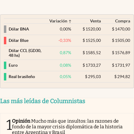
Variación
Venta
Compra
0,00
%
$
1520,00
$
1470,00
Dólar BNA
-0,33
%
$
1525,00
$
1505,00
Dólar Blue
Dólar CCL (GD30,
0,87
%
$
1585,52
$
1576,89
48 hs)
0,08
%
$
1733,27
$
1731,97
Euro
0,05
%
$
295,03
$
294,82
Real brasileño
Las más leídas de Columnistas
1
Opinión
Mucho más que insultos: las razones de
fondo de la mayor crisis diplomática de la historia
entre Argentina y Brasil