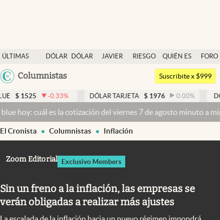
Últimas noticias
ÚLTIMAS
DÓLAR
DÓLAR
JAVIER
RIESGO
QUIÉN ES
FORO
Dólar
NOTICIAS
BLUE
MILEI
PAÍS
QUIÉN
Argentina
Columnistas
Members
Suscribite x $999
España
Economía y Política
5
-0.33
%
DÓLAR TARJETA
$
1976
0.00
%
DÓLAR MEP
México
cuál es la cotización del viernes 7 de agosto minuto a minuto
Dólar 
Finanzas y Mercados
USA
El Cronista
Columnistas
Inflación
Mercados Online
Colombia
Uruguay
Negocios
Zoom Editorial
Exclusivo Members
Columnistas
Sin un freno a la inflación, las empresas se
Otras secciones
verán obligadas a realizar más ajustes
Apertura
La escalada de la inflación hacia un nuevo régimen impondrá