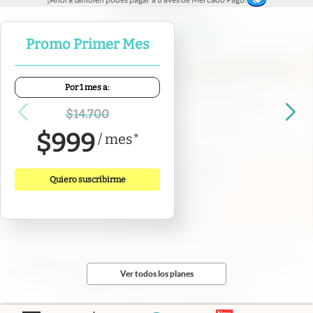
abre en nueva pestaña
abre en nueva pestaña
abre en nueva pestaña
abre en nueva pestaña
abre en nueva pestaña
Promo Primer Mes
Por 1 mes a:
Contacto
Canales de WhatsApp
Suscribite
Quiénes Somos
$
14.700
Portal de Proveedores
Trabajá con nosotros
$
999
/
mes
*
Copyright 2025 cronista.com
Todos los derechos reservados
Quiero suscribirme
Términos y condiciones
Privacidad
Consentimiento
Tel:
+54 11 7078-3270
cronista.com
es propiedad de El Cronista Comercial S.A Registro de
propiedad intelectual: 56576959
Ver todos los planes
N° de edición: 10.951 - 8 de agosto de 2026
Director Periodístico: Hernán de Goñi