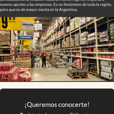
Infotechnology
nuevos ajustes a las empresas. Es un fenómeno de toda la región,
pero que es de mayor monta en la Argentina.
Clase
Clima
Mundial 2026
Eventos Corporativos
El Cronista Studio
Mediakit
abre en nueva pestaña
Argentina
¡Queremos conocerte!