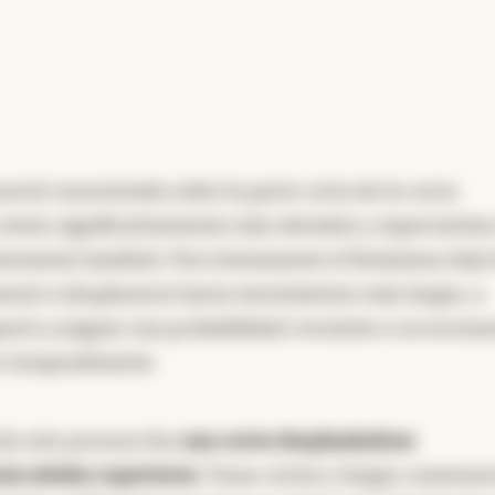
reció concentrada sobre la parte corta de la curva
vens significativamente más elevados y expectativas
ntemente hawkish. Pero lentamente el fenómeno dejó
menzó a desplazarse hacia vencimientos más largos, a
zó a asignar una probabilidad creciente a un escena
te temporalmente.
de este proceso fue
una curva desplazándose
ia niveles superiores.
Tasas cortas y largas comenza