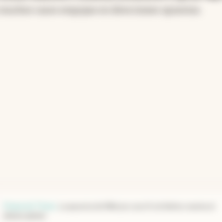
 muchos casos empujan en direcciones opuestas.
Financial Times
.
La apuesta de Milei por una IA sin límites reaviva el
debate global