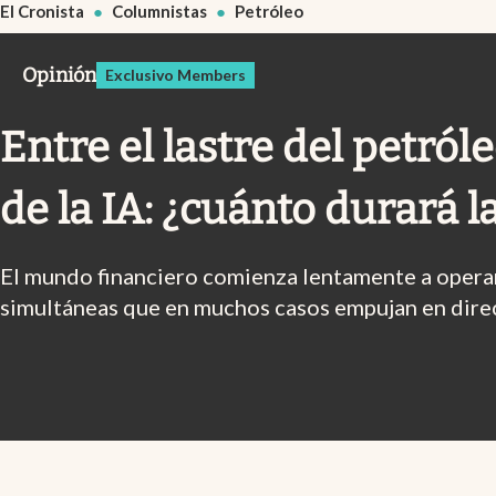
El Cronista
Columnistas
Petróleo
Infotechnology
Clase
Opinión
Exclusivo Members
Clima
Entre el lastre del petról
Mundial 2026
Eventos Corporativos
de la IA: ¿cuánto durará l
El Cronista Studio
Mediakit
El mundo financiero comienza lentamente a operar
simultáneas que en muchos casos empujan en dire
abre en nueva pestaña