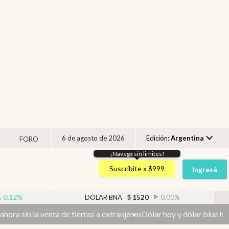
6 de agosto de 2026
Edición:
Argentina
FORO
¡Navegá sin limites!
Argentina
Suscribite x $999
Ingresá
España
México
DÓLAR BNA
$
1520
0.00
%
DÓLAR B
USA
ras a extranjeros
Dólar hoy y dólar blue hoy: cuál es la cotización 
Colombia