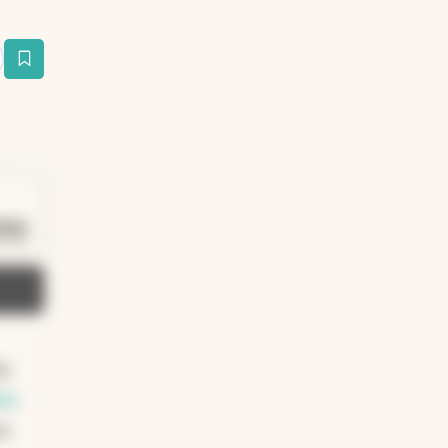
estaña
Duración: 45 segundos
0:45
os
as
e
za
ad
re
l