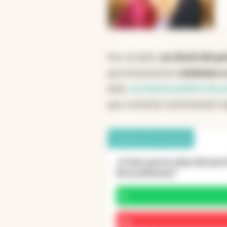
Por un lado,
un shock del pe
que lentamente
comienza a 
lado,
un shock positivo de pr
que continúa sosteniendo s
Debate de los lectores
¿Creés que la suba del petr
de la inflación?
Sí
No