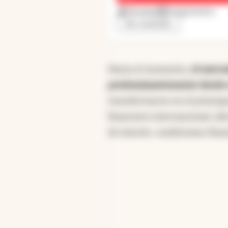
54 votos
7 argumentos
Ver resultado
Hasta el momento,
el merca
predominantemente desde su
transformarse en el princi
financiero internacional, a
de interés, condiciones finan