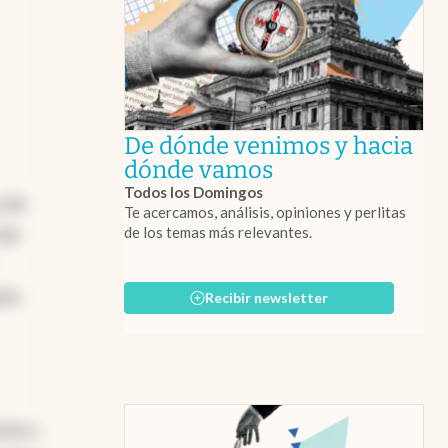
De dónde venimos y hacia
abre en nueva 
dónde vamos
Todos los Domingos
 de
Te acercamos, análisis, opiniones y perlitas
de los temas más relevantes.
 de
rio
Recibir newsletter
ron a