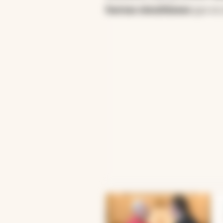
fuerzas simultáneas
que en
abre en nueva pestaña