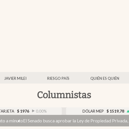
JAVIER MILEI
RIESGO PAÍS
QUIÉN ES QUIÉN
Columnistas
0.00
%
DÓLAR MEP
$
1519,78
0.12
%
sca aprobar la Ley de Propiedad Privada, ahora sin la venta de tier