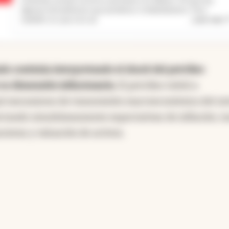
algunas herramientas que perdemos si dolarizáramos. Pero
...
Leer más
también sé, que a los ad
do continúa interpretando el shock del petróleo
 dimensión inflacionaria.
El petróleo volvió a
pal mecanismo de transmisión macroeconómica del si
fectando simultáneamente expectativas de inflación, t
cieras y valuación de activos.