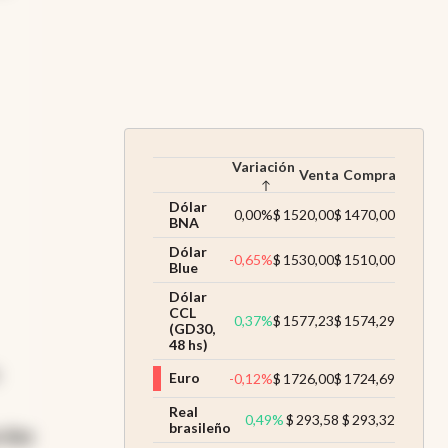
das
Variación
Venta
Compra
Dólar
0,00
%
$
1520,00
$
1470,00
BNA
Dólar
-0,65
%
$
1530,00
$
1510,00
Blue
Dólar
CCL
0,37
%
$
1577,23
$
1574,29
(GD30,
48 hs)
Euro
-0,12
%
$
1726,00
$
1724,69
Real
0,49
%
$
293,58
$
293,32
brasileño
 dos