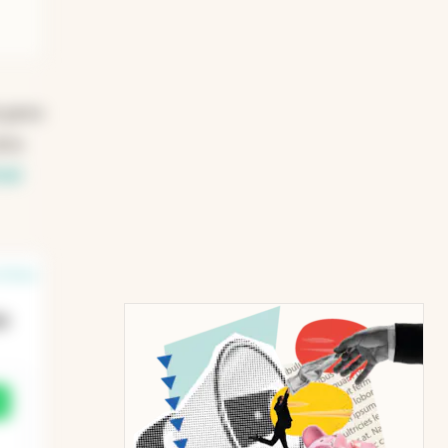
o pero
tro
ial
 línea
ja