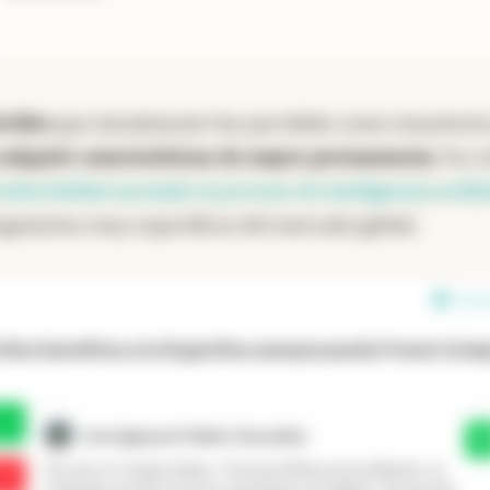
tróleo
que inicialmente fue percibido como transitori
adquirir características de mayor permanencia.
Por o
oductividad asociado al proceso de inteligencia artific
egmentos muy específicos del mercado global.
14 en
óleo beneficia a la Argentina aunque pueda frenar la ba
José Ignacio Pablo González
Sí
De esto no tengo dudas. Y de que influya en la inflación, se
entiende, porque nosotros pensamos en dólares. Sé que hay