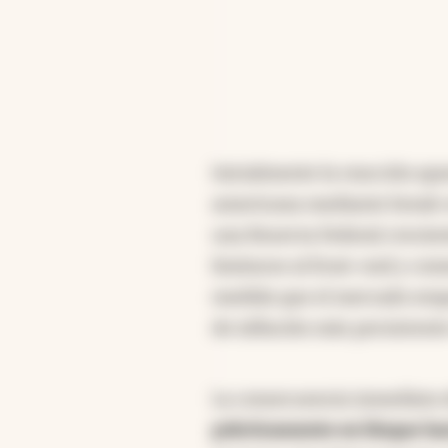
Inicialmente la reacción apa
americana mediante break-e
una Reserva Federal crecie
limitarse al front-end y co
medida que el mercado empe
de inflación más persisten
La consecuencia inmediata 
prácticamente en bloque hac