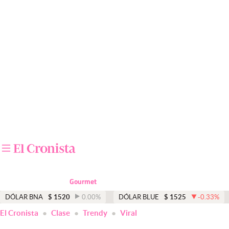
Últimas noticias
Dólar
Members
Economía y Política
Finanzas y Mercados
Mercados Online
Negocios
Columnistas
Gourmet
Otras secciones
DÓLAR BNA
$
1520
0.00
%
DÓLAR BLUE
$
1525
-0.33
%
El Cronista
Clase
Trendy
Viral
Apertura