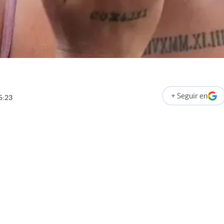
+
Seguir
en
5:23
abre en nueva p