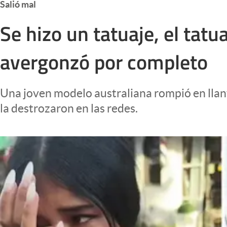
Salió mal
Infotechnology
Se hizo un tatuaje, el tatu
Clase
Clima
avergonzó por completo
Mundial 2026
Eventos Corporativos
Una joven modelo australiana rompió en llanto
El Cronista Studio
la destrozaron en las redes.
Mediakit
abre en nueva pestaña