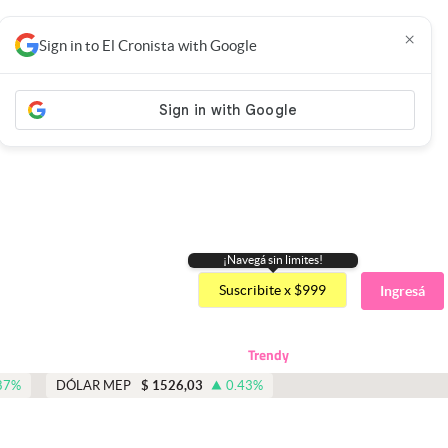
×
Sign in to El Cronista with Google
¡Navegá sin limites!
Suscribite x $999
Ingresá
Trendy
87
%
DÓLAR MEP
$
1526,03
0.43
%