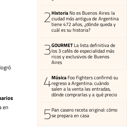
2
Historia
No es Buenos Aires: la
ciudad más antigua de Argentina
tiene 472 años, ¿dónde queda y
cuál es su historia?
3
GOURMET
La lista definitiva de
los 3 cafés de especialidad más
ricos y exclusivos de Buenos
Aires
logró
4
Música
Foo Fighters confirmó su
regreso a Argentina: cuándo
salen a la venta las entradas,
dónde comprarlas y a qué precio
uarios
5
a en
Pan casero receta original: cómo
se prepara en casa