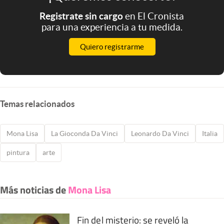
Registrate sin cargo
en El Cronista
para una experiencia a tu medida.
Quiero registrarme
Temas relacionados
Mona Lisa
La Gioconda Da Vinci
Leonardo Da Vinci
Italia
pintura
arte
Más noticias de
Mona Lisa
Fin del misterio: se reveló la