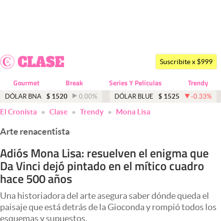
Últimas noticias
Dólar
Suscribite x $999
Members
Gourmet
Break
Series Y Peliculas
Trendy
Economía y Política
DÓLAR BNA
$
1520
0.00
%
DÓLAR BLUE
$
1525
-0.33
%
El Cronista
Clase
Trendy
Mona Lisa
Finanzas y Mercados
Arte renacentista
Mercados Online
Adiós Mona Lisa: resuelven el enigma que
Negocios
Da Vinci dejó pintado en el mítico cuadro
Columnistas
hace 500 años
Otras secciones
Una historiadora del arte asegura saber dónde queda el
paisaje que está detrás de la Gioconda y rompió todos los
Apertura
esquemas y supuestos.