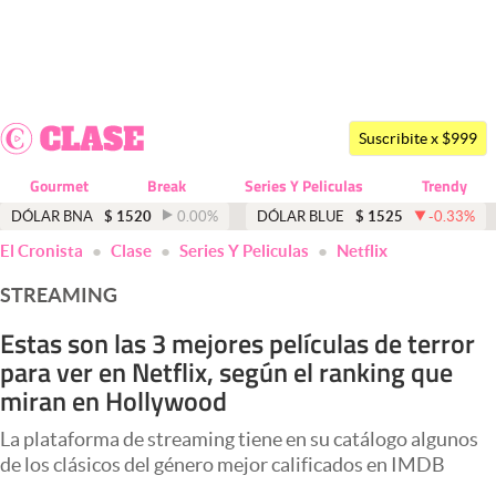
Últimas noticias
Dólar
Suscribite x $999
Members
Gourmet
Break
Series Y Peliculas
Trendy
Economía y Política
DÓLAR BNA
$
1520
0.00
%
DÓLAR BLUE
$
1525
-0.33
%
El Cronista
Clase
Series Y Peliculas
Netflix
Finanzas y Mercados
STREAMING
Mercados Online
Estas son las 3 mejores películas de terror
Negocios
para ver en Netflix, según el ranking que
Columnistas
miran en Hollywood
Otras secciones
La plataforma de streaming tiene en su catálogo algunos
de los clásicos del género mejor calificados en IMDB
Apertura