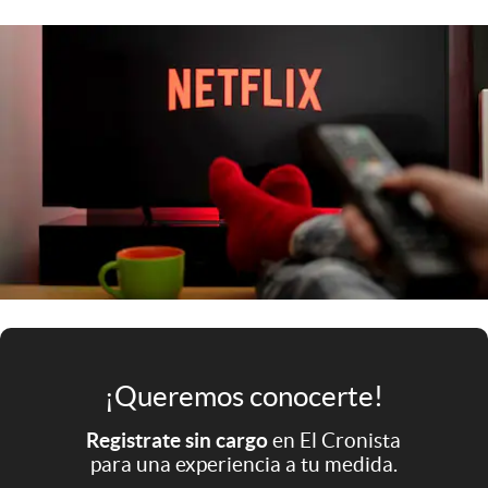
Infotechnology
Clase
Clima
Mundial 2026
Eventos Corporativos
El Cronista Studio
Mediakit
abre en nueva pestaña
Argentina
¡Queremos conocerte!
Registrate sin cargo
en El Cronista
para una experiencia a tu medida.