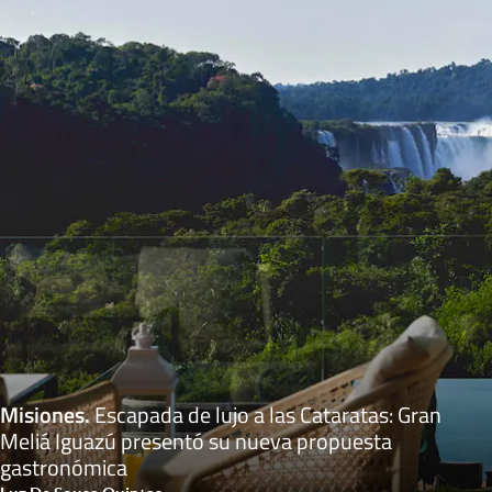
Misiones
.
Escapada de lujo a las Cataratas: Gran
Meliá Iguazú presentó su nueva propuesta
gastronómica