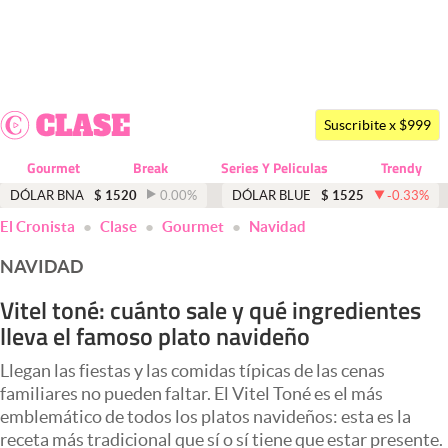
Últimas noticias
Dólar
Suscribite x $999
Members
Gourmet
Break
Series Y Peliculas
Trendy
Economía y Política
DÓLAR BNA
$
1520
0.00
%
DÓLAR BLUE
$
1525
-0.33
%
El Cronista
Clase
Gourmet
Navidad
Finanzas y Mercados
NAVIDAD
Mercados Online
Vitel toné: cuánto sale y qué ingredientes
Negocios
lleva el famoso plato navideño
Columnistas
Llegan las fiestas y las comidas típicas de las cenas
Otras secciones
familiares no pueden faltar. El Vitel Toné es el más
emblemático de todos los platos navideños: esta es la
Apertura
receta más tradicional que sí o sí tiene que estar presente.