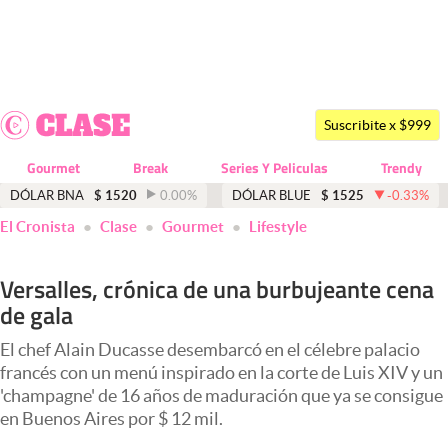
Últimas noticias
Dólar
Suscribite x $999
Members
Gourmet
Break
Series Y Peliculas
Trendy
Economía y Política
DÓLAR BNA
$
1520
0.00
%
DÓLAR BLUE
$
1525
-0.33
%
El Cronista
Clase
Gourmet
Lifestyle
Finanzas y Mercados
Mercados Online
Versalles, crónica de una burbujeante cena
de gala
Negocios
Columnistas
El chef Alain Ducasse desembarcó en el célebre palacio
francés con un menú inspirado en la corte de Luis XIV y un
Otras secciones
'champagne' de 16 años de maduración que ya se consigue
en Buenos Aires por $ 12 mil.
Apertura