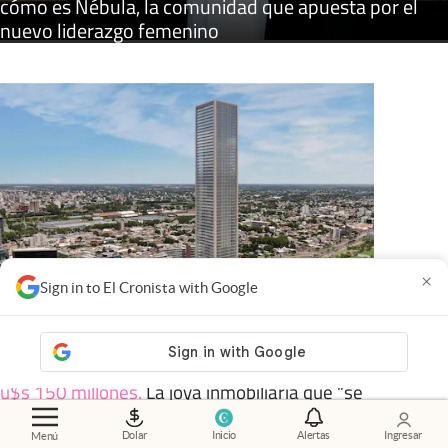
cómo es Nébula, la comunidad que apuesta por el
nuevo liderazgo femenino
×
Sign in to El Cronista with Google
u$s 150 millones
.
La joya inmobiliaria que “se
vende sola”: será la nueva torre más alta del
Dolar
Inicio
Alertas
Ingresar
Menú