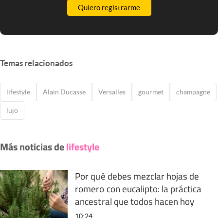
Quiero registrarme
Temas relacionados
lifestyle
Alain Ducasse
Versalles
gourmet
champagne
lujo
Más noticias de
lifestyle
Por qué debes mezclar hojas de
romero con eucalipto: la práctica
ancestral que todos hacen hoy
10:24