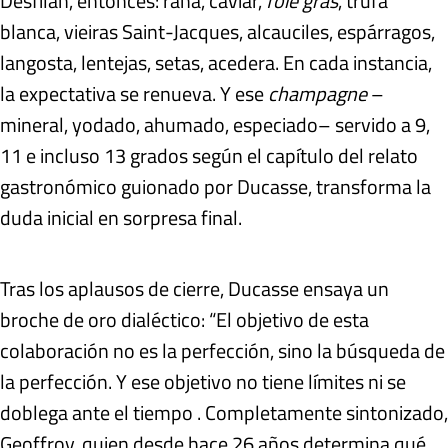
Desfilan, entonces: rana, caviar,
foie gras
, trufa
blanca, vieiras Saint-Jacques, alcauciles, espárragos,
langosta, lentejas, setas, acedera. En cada instancia,
la expectativa se renueva. Y ese
champagne
–
mineral, yodado, ahumado, especiado– servido a 9,
11 e incluso 13 grados según el capítulo del relato
gastronómico guionado por Ducasse, transforma la
duda inicial en sorpresa final.
Tras los aplausos de cierre, Ducasse ensaya un
broche de oro dialéctico: “El objetivo de esta
colaboración no es la perfección, sino la búsqueda de
la perfección. Y ese objetivo no tiene límites ni se
doblega ante el tiempo . Completamente sintonizado,
Geoffroy, quien desde hace 26 años determina qué