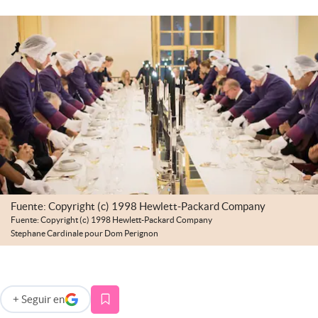
Infotechnology
Clase
Clima
Mundial 2026
Eventos Corporativos
El Cronista Studio
Mediakit
abre en nueva pestaña
Fuente: Copyright (c) 1998 Hewlett-Packard Company
Argentina
Fuente: Copyright (c) 1998 Hewlett-Packard Company
Stephane Cardinale pour Dom Perignon
+
Seguir
en
abre en nueva pestaña