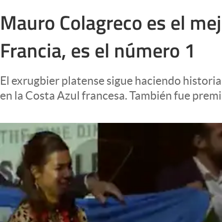
Infotechnology
Mauro Colagreco es el mej
Clase
Francia, es el número 1
Clima
Mundial 2026
El exrugbier platense sigue haciendo historia.
Eventos Corporativos
en la Costa Azul francesa. También fue premia
El Cronista Studio
Mediakit
abre en nueva pestaña