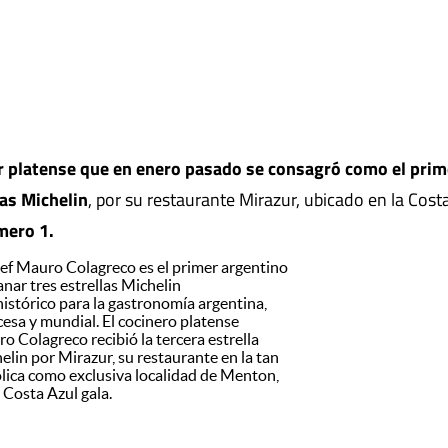
r platense que en enero pasado se consagró como el prim
las Michelin
, por su restaurante Mirazur, ubicado en la Cost
mero 1.
hef Mauro Colagreco es el primer argentino
anar tres estrellas Michelin
histórico para la gastronomía argentina,
cesa y mundial. El cocinero platense
o Colagreco recibió la tercera estrella
elin por Mirazur, su restaurante en la tan
lica como exclusiva localidad de Menton,
a Costa Azul gala.