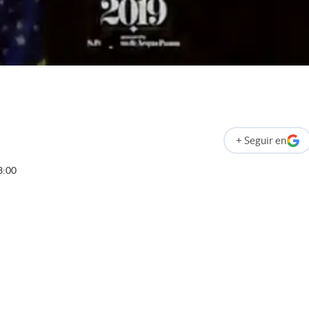
+
Seguir
en
abre en nueva p
3:00