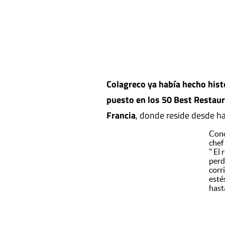
Colagreco ya había hecho hist
puesto en los 50 Best Restau
Francia
, donde reside desde h
Cono
chef
" El
perd
corr
esté
hasta