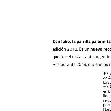
Don Julio, la parrilla palermit
edición 2018. Es un
nuevo reco
que fue el restaurante argentin
Restaurants 2018, que también l
10 r
de A
La s
50 B
en B
lide
regi
port
Nard