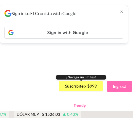
×
Sign in to El Cronista with Google
¡Navegá sin limites!
Suscribite x $999
Ingresá
Trendy
87
%
DÓLAR MEP
$
1526,03
0.43
%