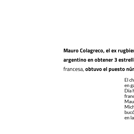
Mauro Colagreco, el ex rugbie
argentino en obtener 3 estrel
francesa,
obtuvo el puesto nú
El c
en g
Día 
fran
Maur
Mich
bucó
en l