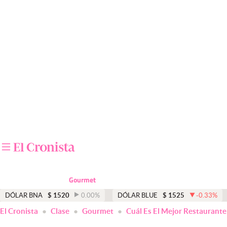
Últimas noticias
Dólar
Members
Economía y Política
Finanzas y Mercados
Mercados Online
Negocios
Columnistas
Gourmet
Otras secciones
DÓLAR BNA
$
1520
0.00
%
DÓLAR BLUE
$
1525
-0.33
%
El Cronista
Clase
Gourmet
Cuál Es El Mejor Restaurant
Apertura