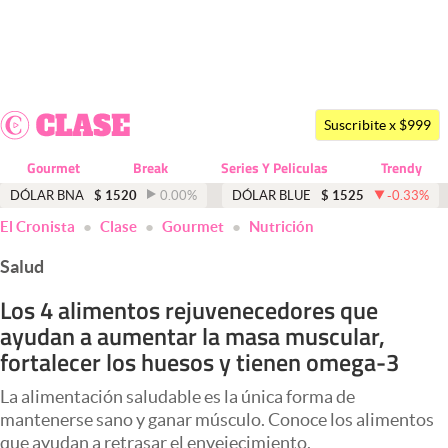
Últimas noticias
Dólar
Suscribite x $999
Members
Gourmet
Break
Series Y Peliculas
Trendy
Economía y Política
DÓLAR BNA
$
1520
0.00
%
DÓLAR BLUE
$
1525
-0.33
%
El Cronista
Clase
Gourmet
Nutrición
Finanzas y Mercados
Salud
Mercados Online
Los 4 alimentos rejuvenecedores que
Negocios
ayudan a aumentar la masa muscular,
Columnistas
fortalecer los huesos y tienen omega-3
Otras secciones
La alimentación saludable es la única forma de
mantenerse sano y ganar músculo. Conoce los alimentos
Apertura
que ayudan a retrasar el envejecimiento.