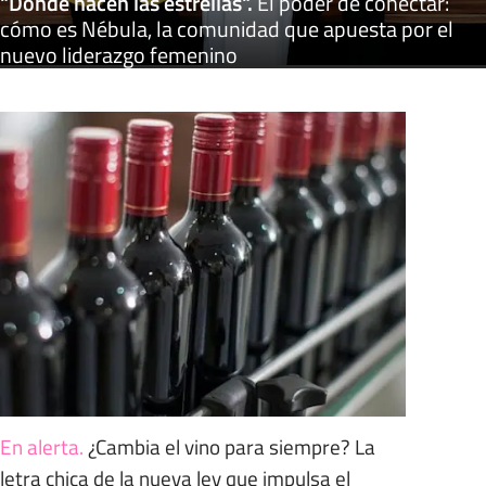
"Donde nacen las estrellas"
.
El poder de conectar:
cómo es Nébula, la comunidad que apuesta por el
nuevo liderazgo femenino
En alerta
.
¿Cambia el vino para siempre? La
letra chica de la nueva ley que impulsa el