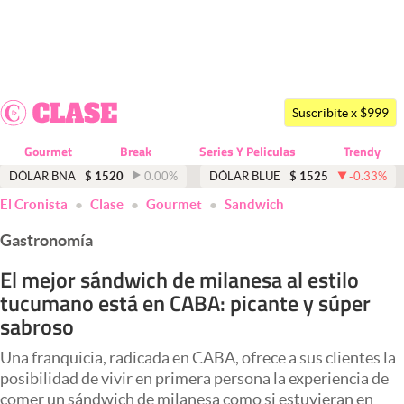
Últimas noticias
Dólar
Suscribite x $999
Members
Gourmet
Break
Series Y Peliculas
Trendy
Economía y Política
DÓLAR BNA
$
1520
0.00
%
DÓLAR BLUE
$
1525
-0.33
%
El Cronista
Clase
Gourmet
Sandwich
Finanzas y Mercados
Gastronomía
Mercados Online
El mejor sándwich de milanesa al estilo
Negocios
tucumano está en CABA: picante y súper
Columnistas
sabroso
Otras secciones
Una franquicia, radicada en CABA, ofrece a sus clientes la
posibilidad de vivir en primera persona la experiencia de
Apertura
comer un sándwich de milanesa como si estuvieran en