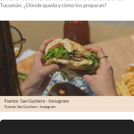
Infotechnology
Tucumán. ¿Dónde queda y cómo los preparan?
Clase
Clima
Mundial 2026
Eventos Corporativos
El Cronista Studio
Mediakit
abre en nueva pestaña
Argentina
Fuente: San Guchero - Instagram
Fuente: San Guchero - Instagram