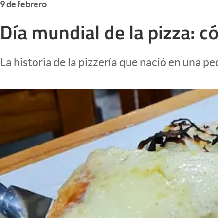
9 de febrero
Infotechnology
Día mundial de la pizza: c
Clase
Clima
La historia de la pizzería que nació en una 
Mundial 2026
Eventos Corporativos
El Cronista Studio
Mediakit
abre en nueva pestaña