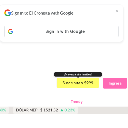
×
Sign in to El Cronista with Google
¡Navegá sin limites!
Suscribite x $999
Ingresá
Trendy
30
%
DÓLAR MEP
$
1521,52
0.23
%