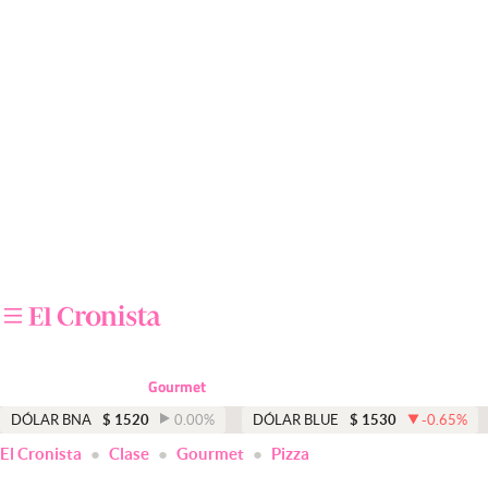
Últimas noticias
Dólar
Members
Economía y Política
Finanzas y Mercados
Mercados Online
Negocios
Columnistas
Gourmet
Otras secciones
DÓLAR BNA
$
1520
0.00
%
DÓLAR BLUE
$
1530
-0.65
%
El Cronista
Clase
Gourmet
Pizza
Apertura