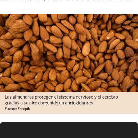
Infotechnology
Clase
Clima
Mundial 2026
Eventos Corporativos
El Cronista Studio
Mediakit
abre en nueva pestaña
Argentina
Las almendras protegen el sistema nervioso y el cerebro
gracias a su alto contenido en antioxidantes
Fuente: Freepik