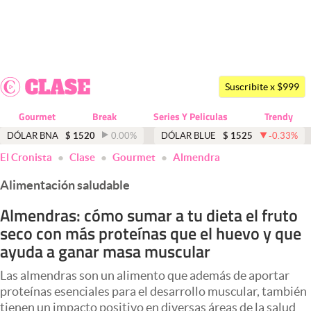
Últimas noticias
Dólar
Suscribite x $999
Members
Gourmet
Break
Series Y Peliculas
Trendy
Economía y Política
DÓLAR BNA
$
1520
0.00
%
DÓLAR BLUE
$
1525
-0.33
%
El Cronista
Clase
Gourmet
Almendra
Finanzas y Mercados
Alimentación saludable
Mercados Online
Almendras: cómo sumar a tu dieta el fruto
Negocios
seco con más proteínas que el huevo y que
Columnistas
ayuda a ganar masa muscular
Otras secciones
Las almendras son un alimento que además de aportar
proteínas esenciales para el desarrollo muscular, también
Apertura
tienen un impacto positivo en diversas áreas de la salud