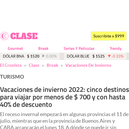
Últimas noticias
Dólar
Suscribite x $999
Members
Gourmet
Break
Series Y Peliculas
Trendy
Economía y Política
DÓLAR BNA
$
1520
0.00
%
DÓLAR BLUE
$
1525
-0.33
%
El Cronista
Clase
Break
Vacaciones De Invierno
Finanzas y Mercados
TURISMO
Mercados Online
Vacaciones de invierno 2022: cinco destinos
Negocios
para viajar por menos de $ 700 y con hasta
Columnistas
40% de descuento
Otras secciones
El receso invernal empezará en algunas provincias el 11 de
julio, mientras que en la provincia de Buenos Aires y
Apertura
CABA arrancarán el lunes 18. A dónde se puede ir sin