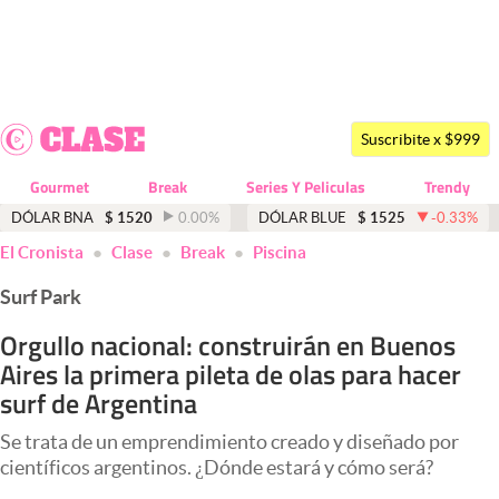
Últimas noticias
Dólar
Suscribite x $999
Members
Gourmet
Break
Series Y Peliculas
Trendy
Economía y Política
DÓLAR BNA
$
1520
0.00
%
DÓLAR BLUE
$
1525
-0.33
%
El Cronista
Clase
Break
Piscina
Finanzas y Mercados
Surf Park
Mercados Online
Orgullo nacional: construirán en Buenos
Negocios
Aires la primera pileta de olas para hacer
Columnistas
surf de Argentina
Otras secciones
Se trata de un emprendimiento creado y diseñado por
científicos argentinos. ¿Dónde estará y cómo será?
Apertura