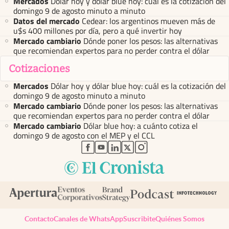
Mercados
Dólar hoy y dólar blue hoy: cuál es la cotización del
domingo 9 de agosto minuto a minuto
Datos del mercado
Cedear: los argentinos mueven más de
u$s 400 millones por día, pero a qué invertir hoy
Mercado cambiario
Dónde poner los pesos: las alternativas
que recomiendan expertos para no perder contra el dólar
Cotizaciones
Mercados
Dólar hoy y dólar blue hoy: cuál es la cotización del
domingo 9 de agosto minuto a minuto
Mercado cambiario
Dónde poner los pesos: las alternativas
que recomiendan expertos para no perder contra el dólar
Mercado cambiario
Dólar blue hoy: a cuánto cotiza el
domingo 9 de agosto con el MEP y el CCL
abre en nueva pestaña
abre en nueva pestaña
abre en nueva pestaña
abre en nueva pestaña
abre en nueva pestaña
Contacto
Canales de WhatsApp
Suscribite
Quiénes Somos