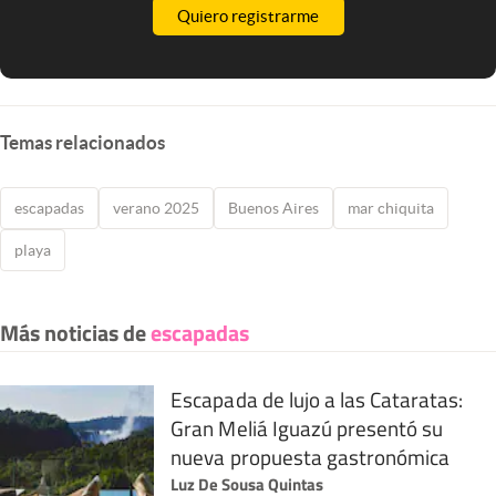
Quiero registrarme
Temas relacionados
escapadas
verano 2025
Buenos Aires
mar chiquita
playa
Más noticias de
escapadas
Escapada de lujo a las Cataratas:
Gran Meliá Iguazú presentó su
nueva propuesta gastronómica
Luz De Sousa Quintas