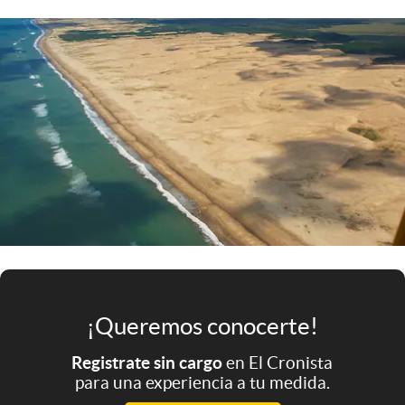
Infotechnology
Clase
Clima
Mundial 2026
Eventos Corporativos
El Cronista Studio
Mediakit
abre en nueva pestaña
Argentina
¡Queremos conocerte!
Registrate sin cargo
en El Cronista
para una experiencia a tu medida.