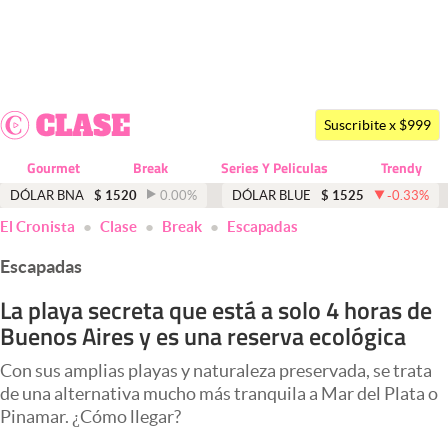
Últimas noticias
Dólar
Suscribite x $999
Members
Gourmet
Break
Series Y Peliculas
Trendy
Economía y Política
DÓLAR BNA
$
1520
0.00
%
DÓLAR BLUE
$
1525
-0.33
%
El Cronista
Clase
Break
Escapadas
Finanzas y Mercados
Escapadas
Mercados Online
La playa secreta que está a solo 4 horas de
Negocios
Buenos Aires y es una reserva ecológica
Columnistas
Con sus amplias playas y naturaleza preservada, se trata
Otras secciones
de una alternativa mucho más tranquila a Mar del Plata o
Pinamar. ¿Cómo llegar?
Apertura