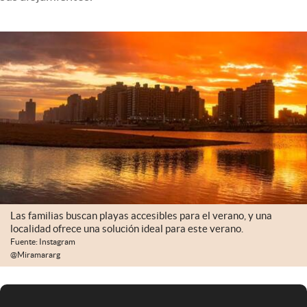
Infotechnology
Clase
Clima
Mundial 2026
Eventos Corporativos
El Cronista Studio
Mediakit
abre en nueva pestaña
Argentina
Las familias buscan playas accesibles para el verano, y una
localidad ofrece una solución ideal para este verano.
Fuente: Instagram
@Miramararg