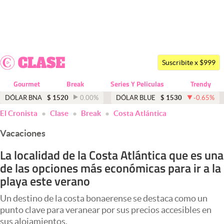
Últimas noticias
Dólar
Suscribite x $999
Members
Gourmet
Break
Series Y Peliculas
Trendy
Economía y Política
DÓLAR BNA
$
1520
0.00
%
DÓLAR BLUE
$
1530
-0.65
%
El Cronista
Clase
Break
Costa Atlántica
Finanzas y Mercados
Vacaciones
Mercados Online
La localidad de la Costa Atlántica que es una
Negocios
de las opciones más económicas para ir a la
Columnistas
playa este verano
Otras secciones
Un destino de la costa bonaerense se destaca como un
punto clave para veranear por sus precios accesibles en
Apertura
sus alojamientos.