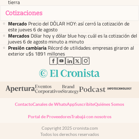
tierra
Cotizaciones
Mercado
Precio del DÓLAR HOY: así cerró la cotización de
este jueves 6 de agosto
Mercados
Dólar hoy y dólar blue hoy: cuál es la cotización del
jueves 6 de agosto minuto a minuto
Presión cambiaria
Récord de utilidades: empresas giraron al
exterior u$s 1891 millones
abre en nueva pestaña
abre en nueva pestaña
abre en nueva pestaña
abre en nueva pestaña
abre en nueva pestaña
Contacto
Canales de WhatsApp
Suscribite
Quiénes Somos
Portal de Proveedores
Trabajá con nosotros
Copyright 2025 cronista.com
Todos los derechos reservados