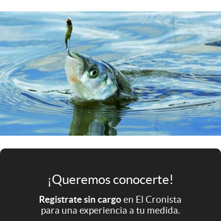
Infotechnology
Clase
Clima
Mundial 2026
Eventos Corporativos
El Cronista Studio
Mediakit
abre en nueva pestaña
Argentina
¡Queremos conocerte!
Registrate sin cargo
en El Cronista
para una experiencia a tu medida.