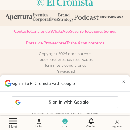
Contacto
Canales de WhatsApp
Suscribite
Quiénes Somos
Portal de Proveedores
Trabajá con nosotros
Copyright 2025 cronista.com
Todos los derechos reservados
Términos y condiciones
Privacidad
Consentimiento
×
Tel:
+54 11 7078-3270
Sign in to El Cronista with Google
cronista.com
es propiedad de El Cronista Comercial S.A Registro de
propiedad intelectual: 56576959
N° de edición: 10.949 - 6 de agosto de 2026
Director Periodístico: Hernán de Goñi
Dolar
Inicio
Alertas
Ingresar
Menú