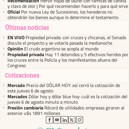
Recomendación
Hervir hojas de laurel con ramitas de canela
y clavo de olor | Por qué recomiendan hacerlo y para qué sirve
Oficial
Por nueva Ley de Sucesiones, los herederos no
obtendrán los bienes aunque lo determine el testamento
Últimas noticias
EN VIVO
Propiedad privada: con cruces y chicanas, el Senado
discute el proyecto y se votaría pasada la medianoche
Opinión
El crudo argentino se acopla al mundo
Propiedad privada
Hay 11 detenidos y 5 efectivos heridos por
los cruces entre la Policía y los manifestantes afuera del
Congreso
Cotizaciones
Mercado
Precio del DÓLAR HOY: así cerró la cotización de
este jueves 6 de agosto
Mercados
Dólar hoy y dólar blue hoy: cuál es la cotización del
jueves 6 de agosto minuto a minuto
Presión cambiaria
Récord de utilidades: empresas giraron al
exterior u$s 1891 millones
abre en nueva pestaña
abre en nueva pestaña
abre en nueva pestaña
abre en nueva pestaña
abre en nueva pestaña