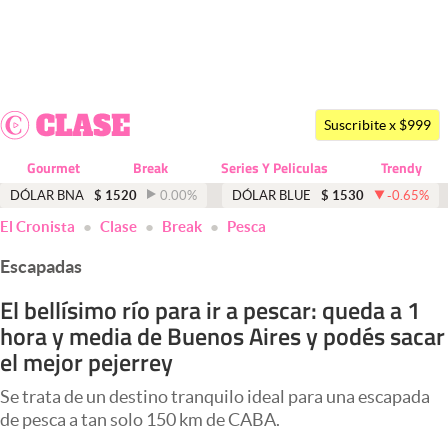
Últimas noticias
Dólar
Suscribite x $999
Members
Gourmet
Break
Series Y Peliculas
Trendy
Economía y Política
DÓLAR BNA
$
1520
0.00
%
DÓLAR BLUE
$
1530
-0.65
%
El Cronista
Clase
Break
Pesca
Finanzas y Mercados
Escapadas
Mercados Online
El bellísimo río para ir a pescar: queda a 1
Negocios
hora y media de Buenos Aires y podés sacar
Columnistas
el mejor pejerrey
Otras secciones
Se trata de un destino tranquilo ideal para una escapada
de pesca a tan solo 150 km de CABA.
Apertura