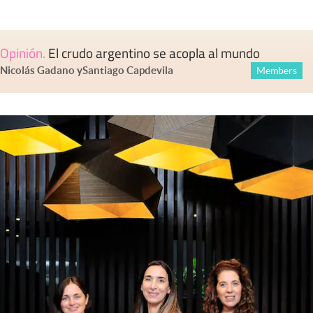
Opinión
.
El crudo argentino se acopla al mundo
Nicolás Gadano
y
Santiago Capdevila
Members