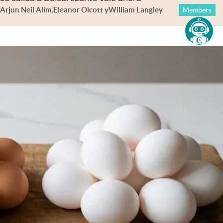
Arjun Neil Alim
,
Eleanor Olcott
y
William Langley
Members