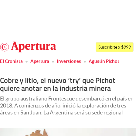
Últimas noticias
Dólar
Argentina
Members
Suscribite x $999
España
Economía y Política
El Cronista
Apertura
Inversiones
Agustin Pichot
México
Finanzas y Mercados
USA
Cobre y litio, el nuevo ‘try’ que Pichot
Mercados Online
Colombia
quiere anotar en la industria minera
Uruguay
Negocios
El grupo australiano Frontescue desembarcó en el país en
Columnistas
2018. A comienzos de año, inició la exploración de tres
áreas en San Juan. La Argentina será su sede regional
Otras secciones
Apertura