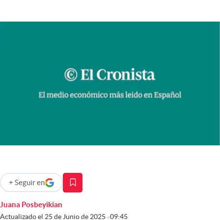
Infotechnology
Clase
Clima
Mundial 2026
Eventos Corporativos
El Cronista Studio
Mediakit
abre en nueva pestaña
Argentina
+
Seguir
en
abre en nueva pestaña
Juana Posbeyikian
Actualizado el
25 de Junio de 2025
09:45