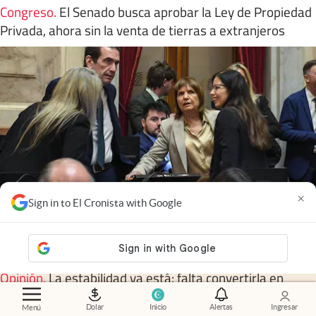
Congreso
.
El Senado busca aprobar la Ley de Propiedad
Privada, ahora sin la venta de tierras a extranjeros
×
Sign in to El Cronista with Google
Opinión
.
La estabilidad ya está: falta convertirla en
crecimiento
Dolar
Inicio
Alertas
Ingresar
Menú
Mariana Camino
Members