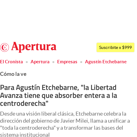
Últimas noticias
Dólar
Argentina
Members
Suscribite x $999
España
Economía y Política
El Cronista
Apertura
Empresas
Agustín Etchebarne
México
Finanzas y Mercados
Cómo la ve
USA
Mercados Online
Colombia
Para Agustín Etchebarne, "la Libertad
Avanza tiene que absorber entera a la
Uruguay
Negocios
centroderecha"
Columnistas
Desde una visión liberal clásica, Etchebarne celebra la
Otras secciones
dirección del gobierno de Javier Milei, llama a unificar a
"toda la centroderecha" y a transformar las bases del
Apertura
sistema institucional