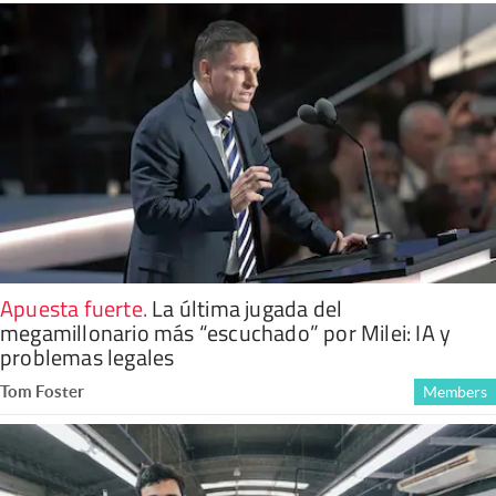
Apuesta fuerte
.
La última jugada del
megamillonario más “escuchado” por Milei: IA y
problemas legales
Tom Foster
Members