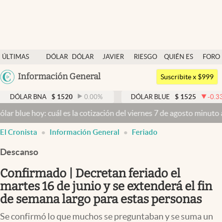
Últimas noticias
ÚLTIMAS
DÓLAR
DÓLAR
JAVIER
RIESGO
QUIÉN ES
FORO
Dólar
NOTICIAS
BLUE
MILEI
PAÍS
QUIÉN
Argentina
Información General
Members
Suscribite x $999
España
Economía y Política
BNA
$
1520
0.00
%
DÓLAR BLUE
$
1525
-0.33
%
DÓ
México
oy: cuál es la cotización del viernes 7 de agosto minuto a minuto
Dó
Finanzas y Mercados
USA
El Cronista
Información General
Feriado
Mercados Online
Colombia
Uruguay
Descanso
Negocios
Confirmado | Decretan feriado el
Columnistas
martes 16 de junio y se extenderá el fin
Otras secciones
de semana largo para estas personas
Apertura
Se confirmó lo que muchos se preguntaban y se suma un