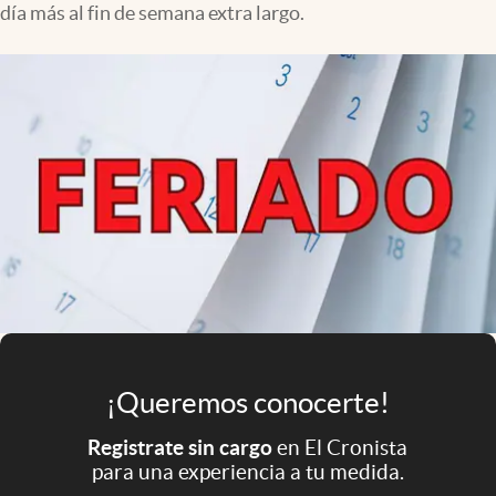
día más al fin de semana extra largo.
Infotechnology
Clase
Clima
Mundial 2026
Eventos Corporativos
El Cronista Studio
Mediakit
abre en nueva pestaña
Argentina
¡Queremos conocerte!
Registrate sin cargo
en El Cronista
para una experiencia a tu medida.