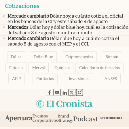
Cotizaciones
Mercado cambiario
Dólar hoy: a cuánto cotiza el oficial
en los bancos de la City este sábado 8 de agosto
Mercados
Dólar hoy y dólar blue hoy: cuál es la cotización
del sábado 8 de agosto minuto a minuto
Mercado cambiario
Dólar blue hoy: a cuánto cotiza el
sábado 8 de agosto con el MEP y el CCL
Dólar
Dólar Blue
Criptomonedas
Bitcoin
Fintech
Merval
Quiniela
Calendario de feriados
AFIP
Paritarias
Inversiones
ANSES
abre en nueva pestaña
abre en nueva pestaña
abre en nueva pestaña
abre en nueva pestaña
abre en nueva pestaña